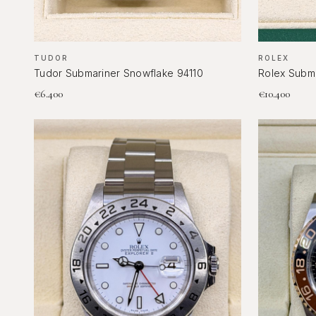
TUDOR
ROLEX
Tudor Submariner Snowflake 94110
Rolex Subma
€
6.400
€
10.400