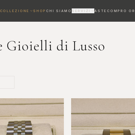
COLLEZIONE
SHOP
CHI SIAMO
SERVIZI
ASTE
COMPRO O
VALUTAZIONE OROLOGI
Stima gratuita entro 72h
 Gioielli di Lusso
REVISIONE OROLOGI
Maestri orologiai certificati
DIAMANTI DA INVESTIMENTO
Bene rifugio certificato
Anelli
Collane
ELEGANZA SENZA
RAFFINATEZZA AL
TEMPO
COLLO