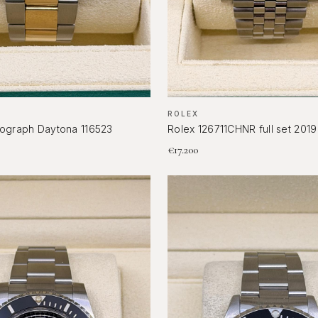
ROLEX
ograph Daytona 116523
Rolex 126711CHNR full set 2019
€
17.200