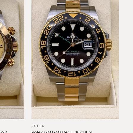
 OROLOGI ONLINE
ASTE DIAMANTI ONLINE
s, Sotheby's, Antiquorum
Diamanti certificati all'asta
ROLEX
523
Rolex GMT-Master II 116713LN