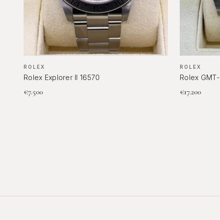
ROLEX
ROLEX
Rolex Explorer II 16570
Rolex GMT-
€
7.500
€
17.200