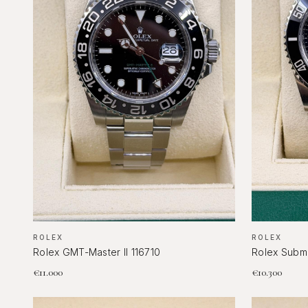
ROLEX
ROLEX
Rolex GMT-Master II 116710
Rolex Subm
€
11.000
€
10.300