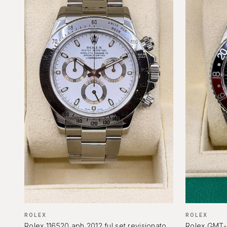
INVESTIMENTO & ASTE
DIAMANTI DA
ROLEX DA
INVESTIMENTO
INVESTIMENT
Pietre certificate GIA / IGI
Daytona, Submarin
ROLEX
ROLEX
Rolex 116520 aph 2012 ful set revisionato
Rolex GMT-M