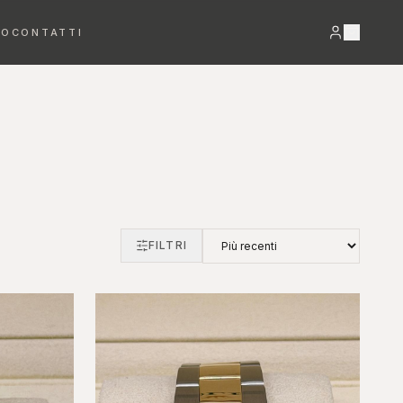
RO
CONTATTI
VEDI TUTTO →
FILTRI
Bracciali
Orecchini
DETTAGLI PREZIOSI
LUCE E MOVIMENTO