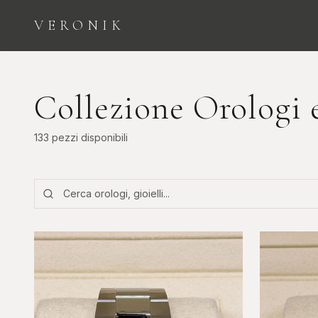
VERONIK
ESPLORA LE CATEGORIE
Collezione Orologi e
133
pezzi
disponibili
Orologi
Diamanti
COLLEZIONE
INVESTIMENTO E
SEGNATEMPO
BELLEZZA