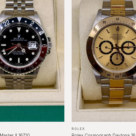
OROLOGI DA
ASTE
O
INVESTIMENTO
Phillip
er, GMT
Patek, AP, Vacheron, Richard Mille
ROLEX
aster II 16710
Rolex Cosmograph Daytona 16