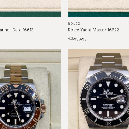
ROLEX
riner Date 16613
Rolex Yacht-Master 16622
€
8.999,99