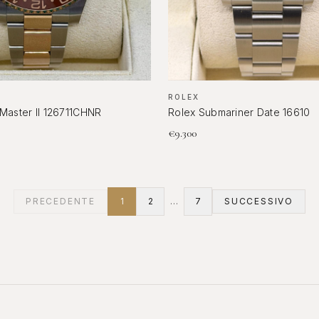
ROLEX
Master II 126711CHNR
Rolex Submariner Date 16610
€
9.300
PRECEDENTE
1
2
…
7
SUCCESSIVO