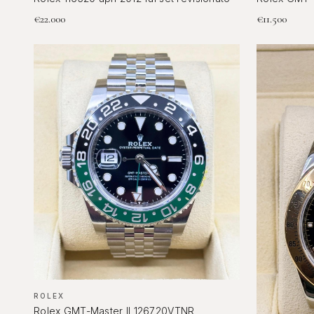
€
22.000
€
11.500
ROLEX
Rolex GMT-Master II 126720VTNR