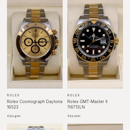
ROLEX
ROLEX
Rolex Cosmograph Daytona
Rolex GMT-Master II
16523
116713LN
€
20.400
€
12.000