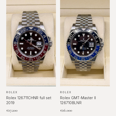
ROLEX
ROLEX
Rolex 126711CHNR full set
Rolex GMT-Master II
2019
126710BLNR
€
17.200
€
16.000