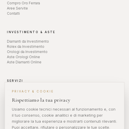
Compro Oro Ferrara
Aree Servite
Contatti
INVESTIMENTO & ASTE
Diamanti da Investimento
Rolex da Investimento
Orologi da Investimento
Aste Orologi Online
Aste Diamanti Online
SERVIZI
Valutazione Orologi
PRIVACY & COOKIE
Revisione Orologi
Rispettiamo la tua privacy
Diamanti da Investimento
Aste Orologi
Usiamo cookie tecnici necessari al funzionamento e, con
il tuo consenso, cookie analitici e di marketing per
migliorare la tua esperienza e mostrarti contenuti rilevanti.
CONTATTI
Puoi accettare, rifiutare o personalizzare le tue scelte.