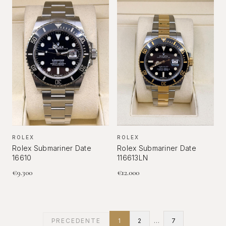
ROLEX
ROLEX
Rolex Submariner Date
Rolex Submariner Date
16610
116613LN
€
9.300
€
12.000
PRECEDENTE
1
2
…
7