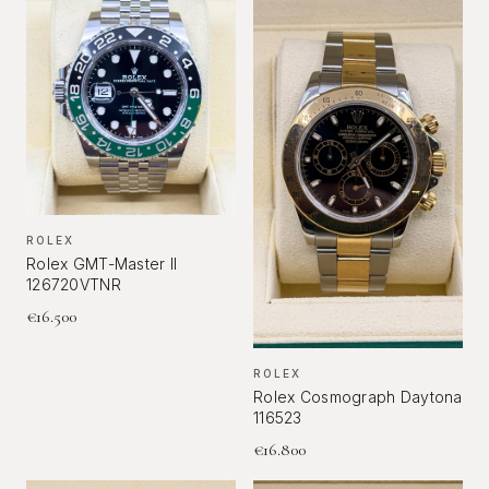
ROLEX
Rolex GMT-Master II
126720VTNR
€
16.500
ROLEX
Rolex Cosmograph Daytona
116523
€
16.800