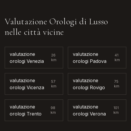
Valutazione Orologi di Lusso
nelle città vicine
valutazione
valutazione
26
41
km
km
orologi
Venezia
orologi
Padova
valutazione
valutazione
57
75
km
km
orologi
Vicenza
orologi
Rovigo
valutazione
valutazione
98
101
km
km
orologi
Trento
orologi
Verona