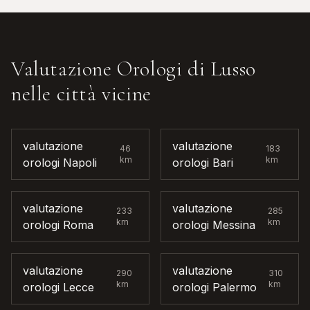
Valutazione Orologi di Lusso
nelle città vicine
valutazione
valutazione
46
183
km
km
orologi
Napoli
orologi
Bari
valutazione
valutazione
233
285
km
km
orologi
Roma
orologi
Messina
valutazione
valutazione
290
310
km
km
orologi
Lecce
orologi
Palermo