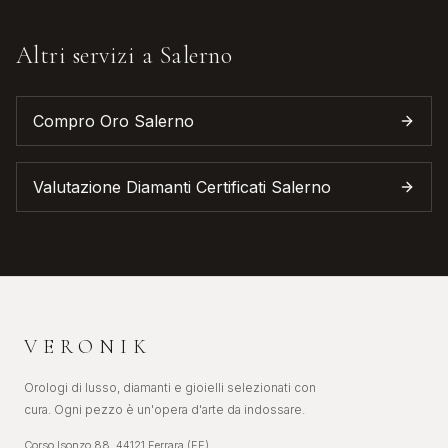
Altri servizi a
Salerno
Compro Oro
Salerno
Valutazione Diamanti Certificati
Salerno
VERONIK
Orologi di lusso, diamanti e gioielli selezionati con
cura. Ogni pezzo è un'opera d'arte da indossare.
Corso Isonzo 88, 44121 Ferrara (FE)