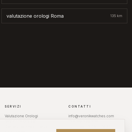
valutazione orologi
Roma
135
km
SERVIZI
CONTATTI
Valutazione Orologi
info@veronikwatches.com
Revisione Orologi
+39 389 200 3135
Diamanti da Investimento
Lun — Ven: 9:00 — 18:00
Aste Orologi