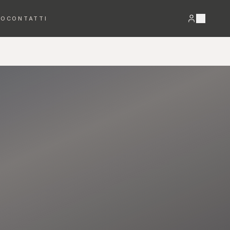
RO
CONTATTI
VEDI TUTTO →
Bracciali
Orecchini
DETTAGLI PREZIOSI
LUCE E MOVIMENTO