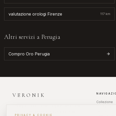
valutazione orologi
Firenze
117
km
Altri servizi a
Perugia
Compro Oro
Perugia
NAVIGAZI
VERONIK
Collezione
Orologi di lusso, diamanti e gioielli selezionati
Chi Siamo
Journal
con cura. Ogni pezzo è un'opera d'arte da
PRIVACY & COOKIE
Compro Oro 