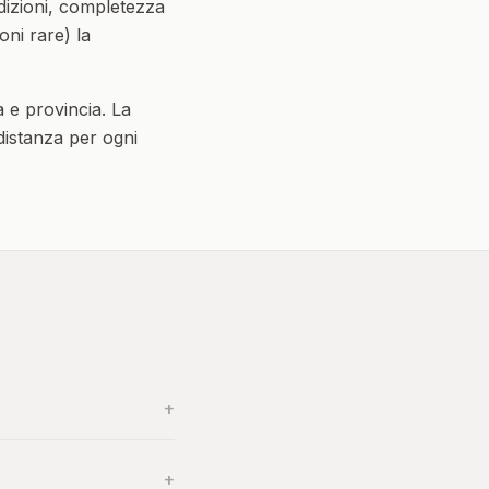
dizioni, completezza
oni rare) la
a
e provincia. La
 distanza per ogni
+
+