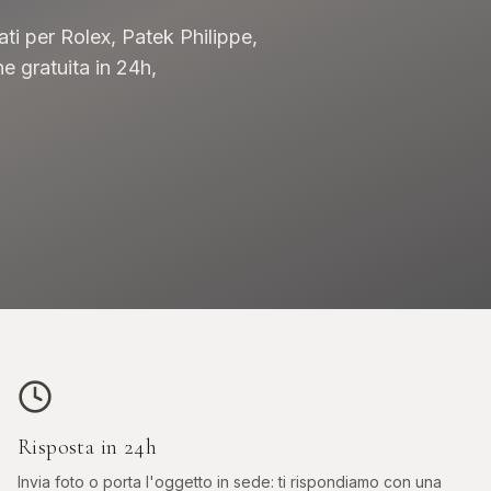
cati per Rolex, Patek Philippe,
e gratuita in 24h,
OROLOGI DA
ASTE
O
INVESTIMENTO
Phillip
er, GMT
Patek, AP, Vacheron, Richard Mille
Risposta in 24h
Invia foto o porta l'oggetto in sede: ti rispondiamo con una