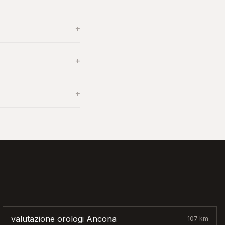
+
+
+
valutazione orologi
Ancona
107
km