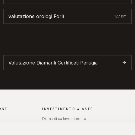
valutazione orologi
Forlì
127
km
Valutazione Diamanti Certificati
Perugia
ONE
INVESTIMENTO & ASTE
Diamanti da Investimento
Rolex da Investimento
Orologi da Investimento
Ferrara
Aste Orologi Online