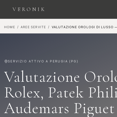
VERONIK
HOME
/
AREE SERVITE
/
VALUTAZIONE OROLOGI DI LUSSO
ESPLORA LE CATEGORIE
SERVIZIO ATTIVO A
PERUGIA
(
PG
)
Valutazione Orol
Orologi
Diamanti
Rolex, Patek Phil
COLLEZIONE
INVESTIMENTO E
SEGNATEMPO
BELLEZZA
Audemars Piguet