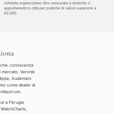
richiesta organizziamo ritiro assicurato a domicilio o
appuntamenti in città per pratiche di valore superiore a
€5.000.
ziona
ifiche: conoscenza
i mercato. Veronik
ilippe, Audemars
iamo come dealer di
Antiquorum.
ut a Perugia
e WatchCharts,