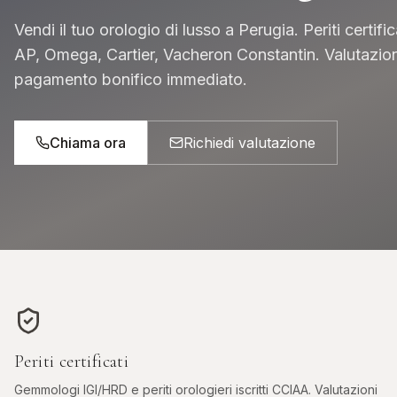
INVESTIMENTO & ASTE
Vendi il tuo orologio di lusso a Perugia. Periti certifi
AP, Omega, Cartier, Vacheron Constantin. Valutazion
DIAMANTI DA
ROLEX DA
INVESTIMENTO
INVESTIMENT
pagamento bonifico immediato.
Pietre certificate GIA / IGI
Daytona, Submarin
Chiama ora
Richiedi valutazione
Periti certificati
Gemmologi IGI/HRD e periti orologieri iscritti CCIAA. Valutazioni