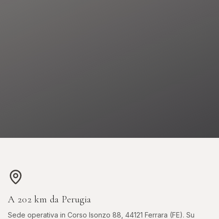
 OROLOGI ONLINE
ASTE DIAMANTI ONLINE
s, Sotheby's, Antiquorum
Diamanti certificati all'asta
A
202
km da
Perugia
Sede operativa in
Corso Isonzo 88, 44121 Ferrara (FE)
. Su