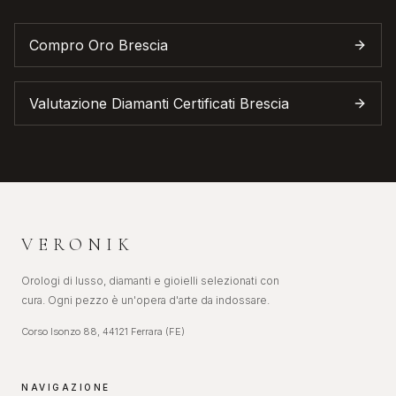
Compro Oro
Brescia
Valutazione Diamanti Certificati
Brescia
VERONIK
Orologi di lusso, diamanti e gioielli selezionati con
cura. Ogni pezzo è un'opera d'arte da indossare.
Corso Isonzo 88, 44121 Ferrara (FE)
NAVIGAZIONE