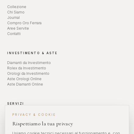
Collezione
Chi Siamo
Journal
Compro Oro Ferrara
Aree Servite
Contatti
INVESTIMENTO & ASTE
Diamanti da Investimento
Rolex da Investimento
Orologi da Investimento
Aste Orologi Online
Aste Diamanti Online
SERVIZI
Valutazione Orologi
PRIVACY & COOKIE
Revisione Orologi
Rispettiamo la tua privacy
Diamanti da Investimento
Aste Orologi
Usiamo cookie tecnici necessari al funzionamento e, con