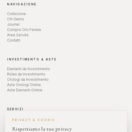
NAVIGAZIONE
Collezione
Chi Siamo
Journal
Compro Oro Ferrara
Aree Servite
Contatti
INVESTIMENTO & ASTE
Diamanti da Investimento
Rolex da Investimento
Orologi da Investimento
Aste Orologi Online
Aste Diamanti Online
SERVIZI
Valutazione Orologi
PRIVACY & COOKIE
Revisione Orologi
Rispettiamo la tua privacy
Diamanti da Investimento