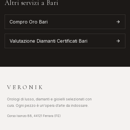
Altri servizi a
Bari
Compro Oro
Bari
Valutazione Diamanti Certificati
Bari
VERONIK
Orologi di lusso, diamanti e gioielli selezionati con
cura. Ogni pezzo è un'opera d'arte da indossare.
Corso Isonzo 88, 44121 Ferrara (FE)