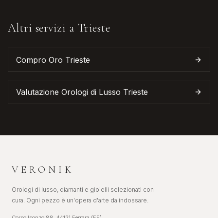
Altri servizi a
Trieste
Compro Oro
Trieste
Valutazione Orologi di Lusso
Trieste
VERONIK
Orologi di lusso, diamanti e gioielli selezionati con
cura. Ogni pezzo è un'opera d'arte da indossare.
Corso Isonzo 88, 44121 Ferrara (FE)