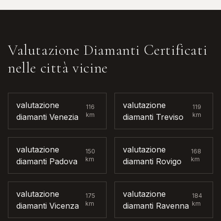
Valutazione Diamanti Certificati
nelle città vicine
valutazione
valutazione
116
119
km
km
diamanti
Venezia
diamanti
Treviso
valutazione
valutazione
150
168
km
km
diamanti
Padova
diamanti
Rovigo
valutazione
valutazione
175
184
km
km
diamanti
Vicenza
diamanti
Ravenna