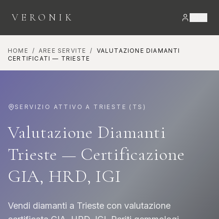
VERONIK
HOME
/
AREE SERVITE
/
VALUTAZIONE DIAMANTI
CERTIFICATI
—
TRIESTE
SERVIZIO ATTIVO A
TRIESTE
(
TS
)
Valutazione Diamanti
Trieste — Certificazione
GIA, HRD, IGI
Vendi diamanti a Trieste con valutazione