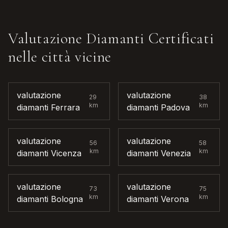
Valutazione Diamanti Certificati
nelle città vicine
valutazione
valutazione
29
38
km
km
diamanti
Ferrara
diamanti
Padova
valutazione
valutazione
56
58
km
km
diamanti
Vicenza
diamanti
Venezia
valutazione
valutazione
73
75
km
km
diamanti
Bologna
diamanti
Verona