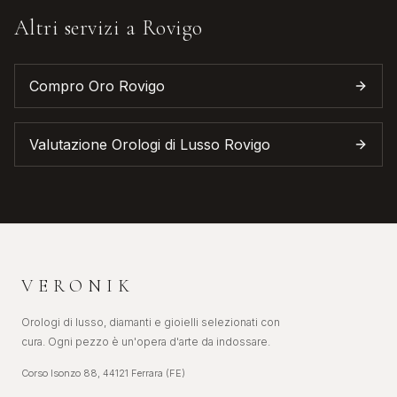
Altri servizi a
Rovigo
Compro Oro
Rovigo
Valutazione Orologi di Lusso
Rovigo
VERONIK
Orologi di lusso, diamanti e gioielli selezionati con
cura. Ogni pezzo è un'opera d'arte da indossare.
Corso Isonzo 88, 44121 Ferrara (FE)