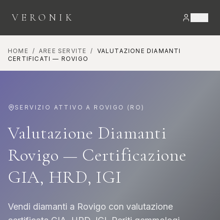
VERONIK
HOME
/
AREE SERVITE
/
VALUTAZIONE DIAMANTI
CERTIFICATI
—
ROVIGO
SERVIZIO ATTIVO A
ROVIGO
(
RO
)
Valutazione Diamanti
Rovigo — Certificazione
GIA, HRD, IGI
Vendi diamanti a Rovigo con valutazione