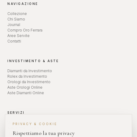
NAVIGAZIONE
Collezione
Chi Siamo
Journal
Compro Oro Ferrara
Aree Servite
Contatti
INVESTIMENTO & ASTE
Diamanti da Investimento
Rolex da Investimento
Orologi da Investimento
Aste Orologi Online
Aste Diamanti Online
SERVIZI
Valutazione Orologi
PRIVACY & COOKIE
Revisione Orologi
Rispettiamo la tua privacy
Diamanti da Investimento