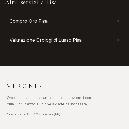
Altri servizi a
Pisa
Compro Oro
Pisa
Valutazione Orologi di Lusso
Pisa
VERONIK
Orologi di lusso, diamanti e gioielli selezionati con
cura. Ogni pezzo è un'opera d'arte da indossare.
Corso Isonzo 88, 44121 Ferrara (FE)