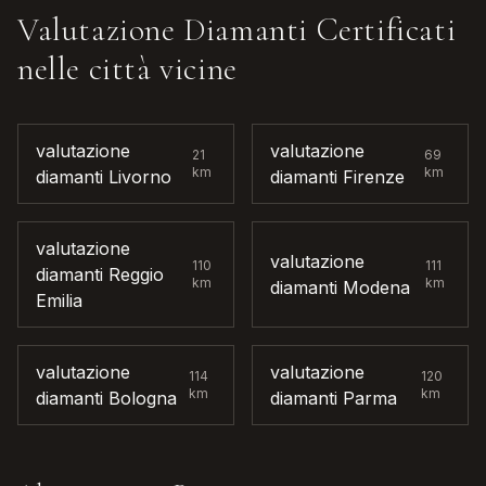
Valutazione Diamanti Certificati
nelle città vicine
valutazione
valutazione
21
69
km
km
diamanti
Livorno
diamanti
Firenze
valutazione
valutazione
110
111
diamanti
Reggio
km
km
diamanti
Modena
Emilia
valutazione
valutazione
114
120
km
km
diamanti
Bologna
diamanti
Parma