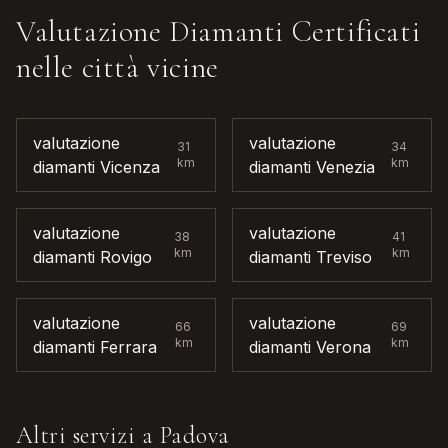
Valutazione Diamanti Certificati
nelle città vicine
valutazione
valutazione
31
34
km
km
diamanti
Vicenza
diamanti
Venezia
valutazione
valutazione
38
41
km
km
diamanti
Rovigo
diamanti
Treviso
valutazione
valutazione
66
69
km
km
diamanti
Ferrara
diamanti
Verona
Altri servizi a
Padova