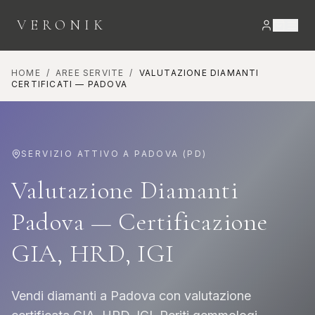
VERONIK
HOME
/
AREE SERVITE
/
VALUTAZIONE DIAMANTI
CERTIFICATI
—
PADOVA
SERVIZIO ATTIVO A
PADOVA
(
PD
)
Valutazione Diamanti
Padova — Certificazione
GIA, HRD, IGI
Vendi diamanti a Padova con valutazione