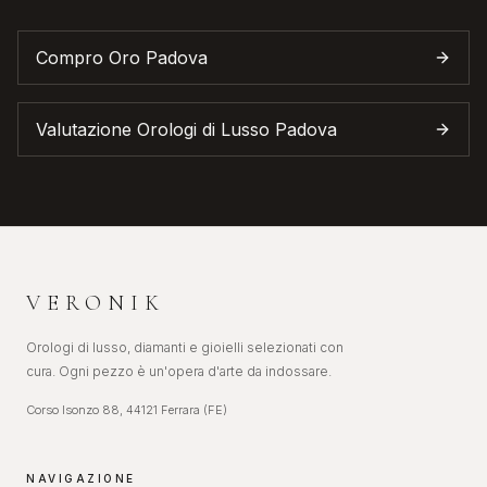
Compro Oro
Padova
Valutazione Orologi di Lusso
Padova
VERONIK
Orologi di lusso, diamanti e gioielli selezionati con
cura. Ogni pezzo è un'opera d'arte da indossare.
Corso Isonzo 88, 44121 Ferrara (FE)
NAVIGAZIONE