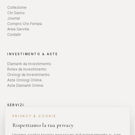
Collezione
Chi Siamo
Journal
Compro Oro Ferrara
Aree Servite
Contatti
INVESTIMENTO & ASTE
Diamanti da Investimento
Rolex da Investimento
Orologi da Investimento
Aste Orologi Online
Aste Diamanti Online
SERVIZI
Valutazione Orologi
PRIVACY & COOKIE
Revisione Orologi
Rispettiamo la tua privacy
Diamanti da Investimento
Aste Orologi
Usiamo cookie tecnici necessari al funzionamento e, con