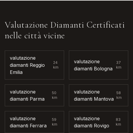
Valutazione Diamanti Certificati
nelle città vicine
valutazione
valutazione
24
37
diamanti
Reggio
km
km
diamanti
Bologna
Emilia
valutazione
valutazione
50
58
km
km
diamanti
Parma
diamanti
Mantova
valutazione
valutazione
59
83
km
km
diamanti
Ferrara
diamanti
Rovigo