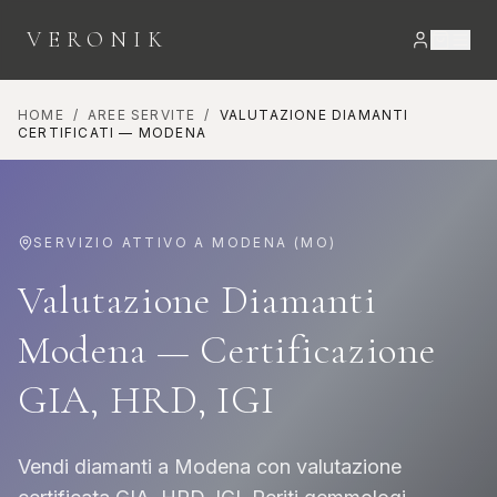
VERONIK
HOME
/
AREE SERVITE
/
VALUTAZIONE DIAMANTI
CERTIFICATI
—
MODENA
SERVIZIO ATTIVO A
MODENA
(
MO
)
Valutazione Diamanti
Modena — Certificazione
GIA, HRD, IGI
Vendi diamanti a Modena con valutazione