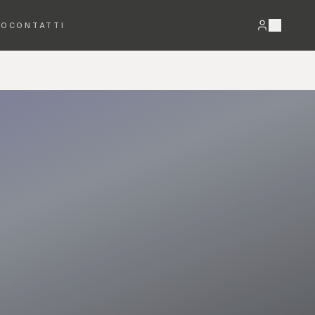
RO
CONTATTI
VEDI TUTTO →
Bracciali
Orecchini
DETTAGLI PREZIOSI
LUCE E MOVIMENTO