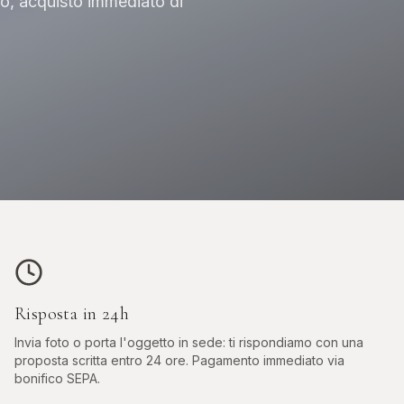
o, acquisto immediato di
OROLOGI DA
ASTE
O
INVESTIMENTO
Phillip
er, GMT
Patek, AP, Vacheron, Richard Mille
Risposta in 24h
Invia foto o porta l'oggetto in sede: ti rispondiamo con una
proposta scritta entro 24 ore. Pagamento immediato via
bonifico SEPA.