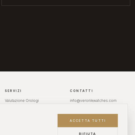
SERVIZI
CONTATTI
Valutazione Orologi
info@veronikwatches.com
Revisione Orologi
+39 389 200 3135
Diamanti da Investimento
Lun — Ven: 9:00 — 18:00
Aste Orologi
ACCETTA TUTTI
RIFIUTA