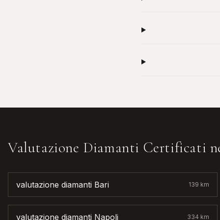
Valutazione Diamanti Certificati
ne
valutazione diamanti
Bari
139
km
valutazione diamanti
Napoli
334
km