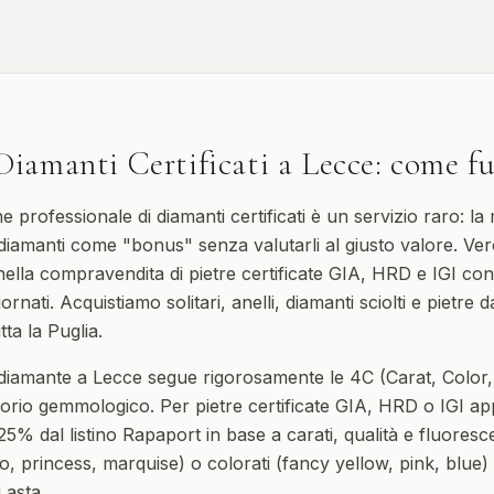
Diamanti Certificati
a
Lecce
: come f
e professionale di diamanti certificati è un servizio raro: la
iamanti come "bonus" senza valutarli al giusto valore. Ve
nella compravendita di pietre certificate GIA, HRD e IGI con
iornati. Acquistiamo solitari, anelli, diamanti sciolti e pietre
tta la Puglia.
 diamante a Lecce segue rigorosamente le 4C (Carat, Color, 
atorio gemmologico. Per pietre certificate GIA, HRD o IGI a
5% dal listino Rapaport in base a carati, qualità e fluoresc
o, princess, marquise) o colorati (fancy yellow, pink, blue)
 asta.