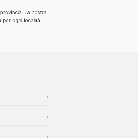
provincia. La nostra
a per ogni località
+
+
+