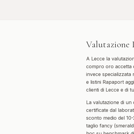
Valutazione 
A Lecce la valutazion
compro oro accetta d
invece specializzata 
e listini Rapaport agg
clienti di Lecce e di tu
La valutazione di un
certificate dal labor
sconto medio del 10-2
taglio fancy (smerald
hoc su benchmark di