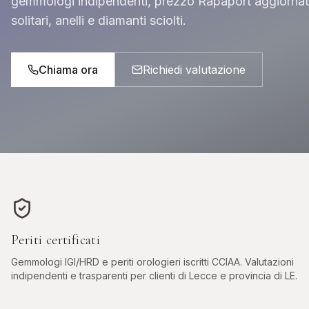
gemmologi indipendenti, prezzo Rapaport aggiornat
INVESTIMENTO & ASTE
solitari, anelli e diamanti sciolti.
DIAMANTI DA
ROLEX DA
INVESTIMENTO
INVESTIMENT
Pietre certificate GIA / IGI
Daytona, Submarin
Chiama ora
Richiedi valutazione
Periti certificati
Gemmologi IGI/HRD e periti orologieri iscritti CCIAA. Valutazioni
indipendenti e trasparenti per clienti di
Lecce
e provincia di
LE
.