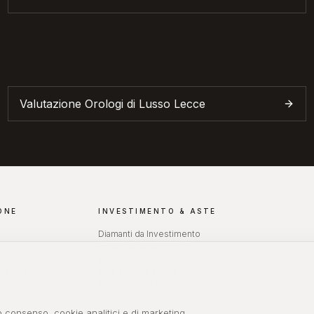
Valutazione Orologi di Lusso
Lecce
ONE
INVESTIMENTO & ASTE
Diamanti da Investimento
Rolex da Investimento
Orologi da Investimento
Ferrara
Aste Orologi Online
Aste Diamanti Online
 consenso, cookie analitici e di marketing