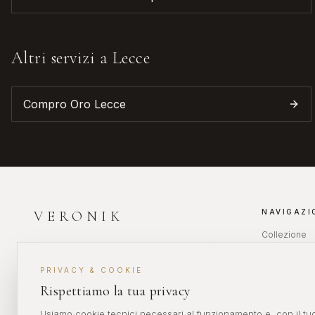
Altri servizi a
Lecce
Compro Oro
Lecce
NAVIGAZI
VERONIK
Collezione
Orologi di lusso, diamanti e gioielli selezionati
Chi Siamo
Journal
con cura. Ogni pezzo è un'opera d'arte da
PRIVACY & COOKIE
Compro Oro 
indossare.
Aree Servite
Rispettiamo la tua privacy
Contatti
Corso Isonzo 88, 44121 Ferrara (FE)
Usiamo cookie tecnici necessari al funzionamento e, con il tuo