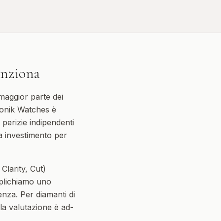
unziona
 maggior parte dei
ronik Watches è
 perizie indipendenti
 da investimento per
Clarity, Cut)
pplichiamo uno
enza. Per diamanti di
 la valutazione è ad-