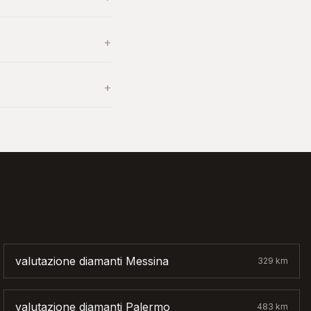
+
+
valutazione diamanti
Messina
329
km
valutazione diamanti
Palermo
483
km