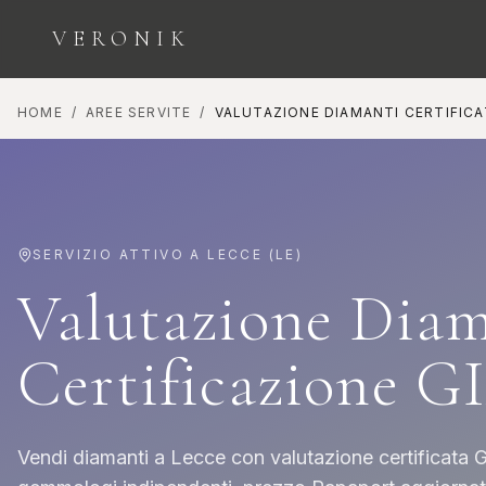
VERONIK
HOME
/
AREE SERVITE
/
VALUTAZIONE DIAMANTI CERTIFICA
ESPLORA LE CATEGORIE
SERVIZIO ATTIVO A
LECCE
(
LE
)
Valutazione Dia
Orologi
Diamanti
Certificazione G
COLLEZIONE
INVESTIMENTO E
SEGNATEMPO
BELLEZZA
Vendi diamanti a Lecce con valutazione certificata GI