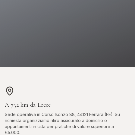
 OROLOGI ONLINE
ASTE DIAMANTI ONLINE
s, Sotheby's, Antiquorum
Diamanti certificati all'asta
A
732
km da
Lecce
Sede operativa in
Corso Isonzo 88, 44121 Ferrara (FE)
. Su
richiesta organizziamo ritiro assicurato a domicilio o
appuntamenti in città per pratiche di valore superiore a
€5.000.