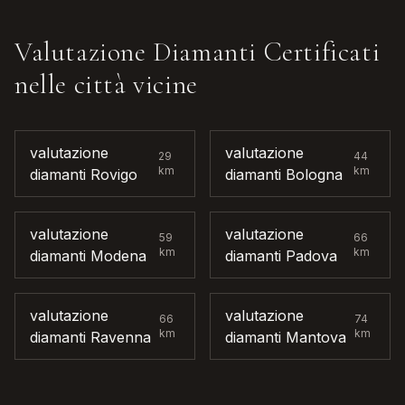
Valutazione Diamanti Certificati
nelle città vicine
valutazione
valutazione
29
44
km
km
diamanti
Rovigo
diamanti
Bologna
valutazione
valutazione
59
66
km
km
diamanti
Modena
diamanti
Padova
valutazione
valutazione
66
74
km
km
diamanti
Ravenna
diamanti
Mantova