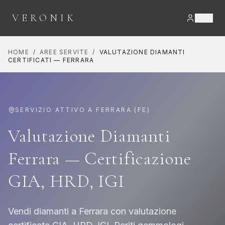
VERONIK
HOME
/
AREE SERVITE
/
VALUTAZIONE DIAMANTI
CERTIFICATI
—
FERRARA
SERVIZIO ATTIVO A
FERRARA
(
FE
)
Valutazione Diamanti
Ferrara — Certificazione
GIA, HRD, IGI
Vendi diamanti a Ferrara con valutazione