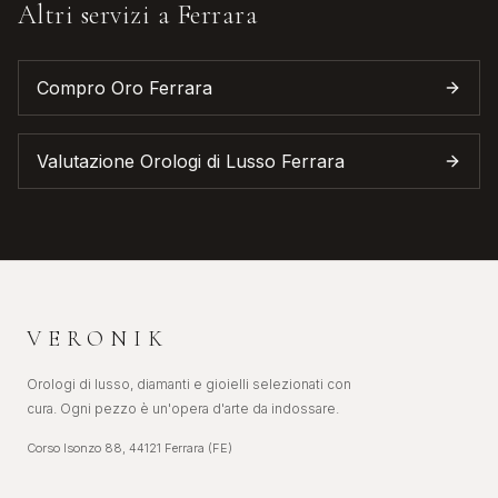
Altri servizi a
Ferrara
Compro Oro
Ferrara
Valutazione Orologi di Lusso
Ferrara
VERONIK
Orologi di lusso, diamanti e gioielli selezionati con
cura. Ogni pezzo è un'opera d'arte da indossare.
Corso Isonzo 88, 44121 Ferrara (FE)