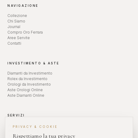
NAVIGAZIONE
Collezione
Chi Siamo
Journal
Compro Oro Ferrara
Aree Servite
Contatti
INVESTIMENTO & ASTE
Diamanti da Investimento
Rolex da Investimento
Orologi da Investimento
Aste Orologi Online
Aste Diamanti Online
SERVIZI
Valutazione Orologi
PRIVACY & COOKIE
Revisione Orologi
Rispettiamo la tua privacy
Diamanti da Investimento