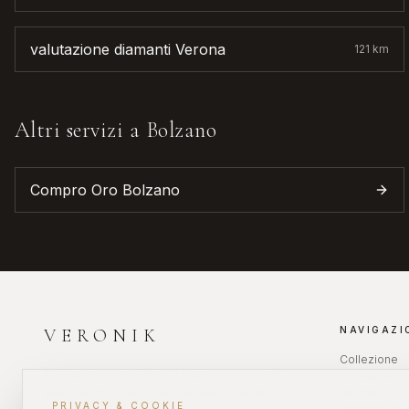
valutazione diamanti
Verona
121
km
Altri servizi a
Bolzano
Compro Oro
Bolzano
NAVIGAZI
VERONIK
Collezione
Orologi di lusso, diamanti e gioielli selezionati
Chi Siamo
Journal
con cura. Ogni pezzo è un'opera d'arte da
PRIVACY & COOKIE
Compro Oro 