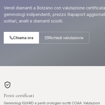
INVESTIMENTO & ASTE
Vendi diamanti a Bolzano con valutazione certificata 
gemmologi indipendenti, prezzo Rapaport aggiornat
DIAMANTI DA
ROLEX DA
INVESTIMENTO
INVESTIMENT
solitari, anelli e diamanti sciolti.
Pietre certificate GIA / IGI
Daytona, Submarin
Chiama ora
Richiedi valutazione
Periti certificati
Gemmologi IGI/HRD e periti orologieri iscritti CCIAA. Valutazioni