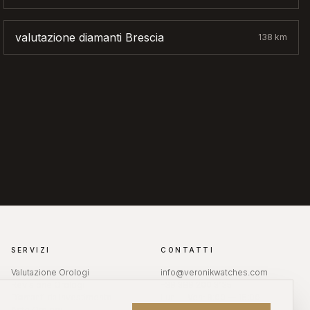
valutazione diamanti
Brescia
138
km
SERVIZI
CONTATTI
Valutazione Orologi
info@veronikwatches.com
Revisione Orologi
+39 389 200 3135
Diamanti da Investimento
Lun — Ven: 9:00 — 18:00
Aste Orologi