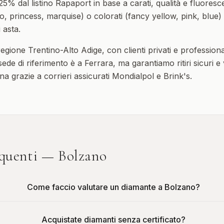
5% dal listino Rapaport in base a carati, qualità e fluoresc
o, princess, marquise) o colorati (fancy yellow, pink, blue)
 asta.
 regione
Trentino-Alto Adige
, con clienti privati e professiona
ede di riferimento è a Ferrara, ma garantiamo ritiri sicuri e
iana grazie a corrieri assicurati Mondialpol e Brink's.
quenti —
Bolzano
Come faccio valutare un diamante a Bolzano?
Acquistate diamanti senza certificato?