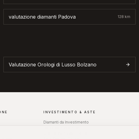
valutazione diamanti
Padova
128
km
Valutazione Orologi di Lusso
Bolzano
ONE
INVESTIMENTO & ASTE
Diamanti da Investimento
Rolex da Investimento
Orologi da Investimento
Ferrara
Aste Orologi Online