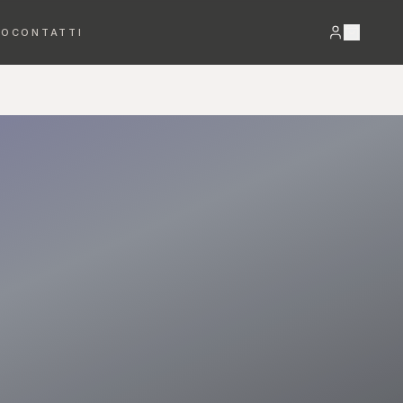
RO
CONTATTI
VEDI TUTTO →
Bracciali
Orecchini
DETTAGLI PREZIOSI
LUCE E MOVIMENTO