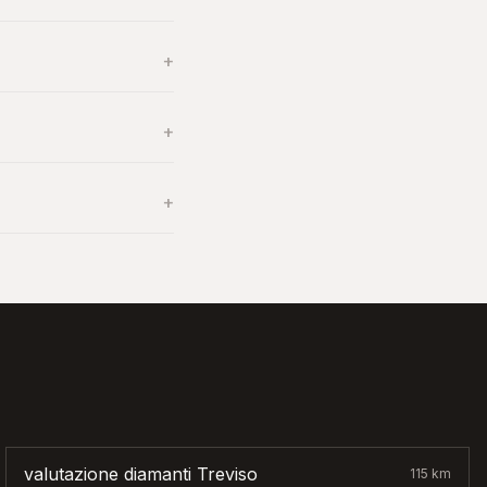
+
+
+
valutazione diamanti
Treviso
115
km