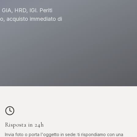
GIA, HRD, IGI. Periti
o, acquisto immediato di
OROLOGI DA
ASTE
O
INVESTIMENTO
Phillip
er, GMT
Patek, AP, Vacheron, Richard Mille
Risposta in 24h
Invia foto o porta l'oggetto in sede: ti rispondiamo con una