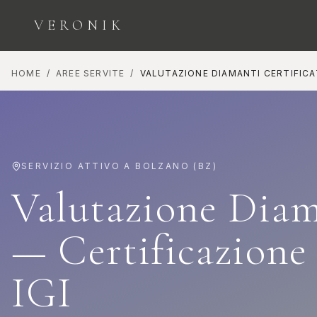
VERONIK
HOME
/
AREE SERVITE
/
VALUTAZIONE DIAMANTI CERTIFICA
ESPLORA LE CATEGORIE
SERVIZIO ATTIVO A
BOLZANO
(
BZ
)
Valutazione Diam
Orologi
Diamanti
— Certificazion
COLLEZIONE
INVESTIMENTO E
SEGNATEMPO
BELLEZZA
IGI