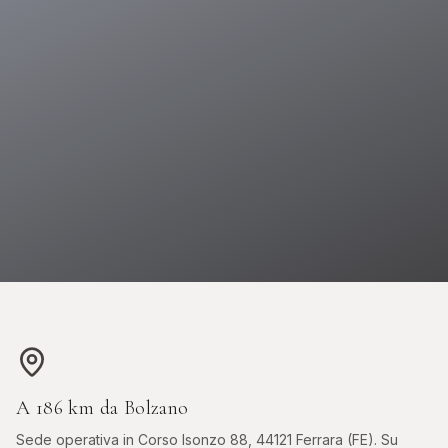
 OROLOGI ONLINE
ASTE DIAMANTI ONLINE
s, Sotheby's, Antiquorum
Diamanti certificati all'asta
A
186
km da
Bolzano
Sede operativa in
Corso Isonzo 88, 44121 Ferrara (FE)
. Su