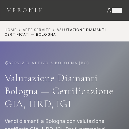
VERONIK
HOME
/
AREE SERVITE
/
VALUTAZIONE DIAMANTI
CERTIFICATI
—
BOLOGNA
SERVIZIO ATTIVO A
BOLOGNA
(
BO
)
Valutazione Diamanti
Bologna — Certificazione
GIA, HRD, IGI
Vendi diamanti a Bologna con valutazione