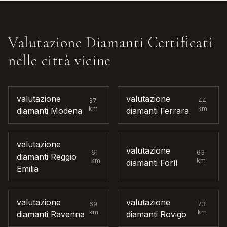
Valutazione Diamanti Certificati
nelle città vicine
valutazione
valutazione
37
44
km
km
diamanti
Modena
diamanti
Ferrara
valutazione
valutazione
61
63
diamanti
Reggio
km
km
diamanti
Forlì
Emilia
valutazione
valutazione
69
73
km
km
diamanti
Ravenna
diamanti
Rovigo