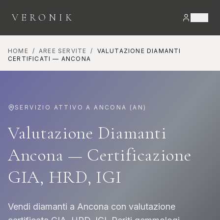
VERONIK
HOME
/
AREE SERVITE
/
VALUTAZIONE DIAMANTI
CERTIFICATI
—
ANCONA
SERVIZIO ATTIVO A
ANCONA
(
AN
)
Valutazione Diamanti
Ancona — Certificazione
GIA, HRD, IGI
Vendi diamanti a Ancona con valutazione