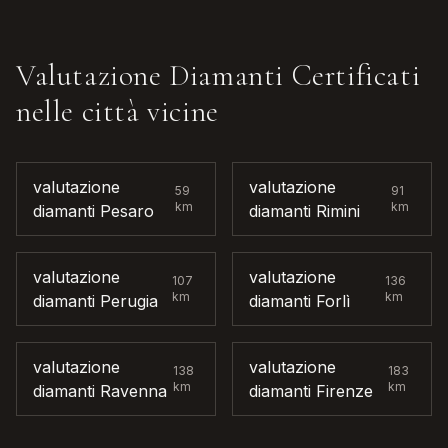
Valutazione Diamanti Certificati
nelle città vicine
valutazione
valutazione
59
91
km
km
diamanti
Pesaro
diamanti
Rimini
valutazione
valutazione
107
136
km
km
diamanti
Perugia
diamanti
Forlì
valutazione
valutazione
138
183
km
km
diamanti
Ravenna
diamanti
Firenze