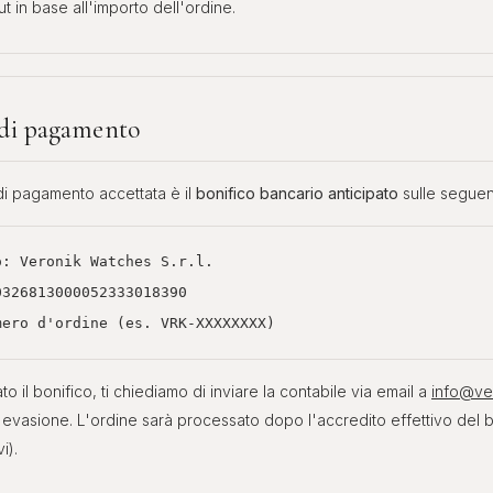
t in base all'importo dell'ordine.
 di pagamento
di pagamento accettata è il
bonifico bancario anticipato
sulle seguen
io:
Veronik Watches S.r.l.
0326813000052333018390
mero d'ordine (es. VRK-XXXXXXXX)
to il bonifico, ti chiediamo di inviare la contabile via email a
info@ve
'evasione. L'ordine sarà processato dopo l'accredito effettivo del b
i).