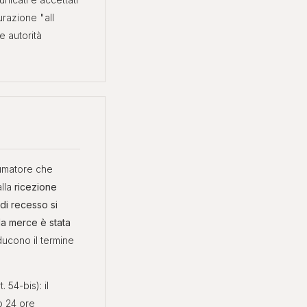
urazione "all
e autorità
umatore che
alla
ricezione
o di recesso si
la merce è stata
ucono il termine
t. 54-bis): il
o 24 ore