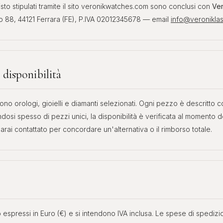
uisto stipulati tramite il sito veronikwatches.com sono conclusi con
Ve
o 88, 44121 Ferrara (FE), P.IVA 02012345678 — email
info@veronikla
OROLOGI DA
ASTE
O
INVESTIMENTO
Phillip
er, GMT
Patek, AP, Vacheron, Richard Mille
 disponibilità
 sono orologi, gioielli e diamanti selezionati. Ogni pezzo è descritto 
ndosi spesso di pezzi unici, la disponibilità è verificata al momento d
 sarai contattato per concordare un'alternativa o il rimborso totale.
no espressi in Euro (€) e si intendono IVA inclusa. Le spese di spediz