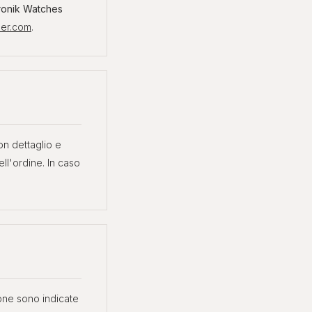
ronik Watches
ser.com
.
 OROLOGI ONLINE
ASTE DIAMANTI ONLINE
s, Sotheby's, Antiquorum
Diamanti certificati all'asta
con dettaglio e
ell'ordine. In caso
ione sono indicate