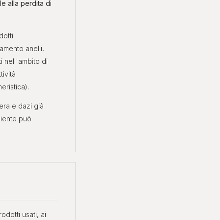
e alla perdita di
dotti
namento anelli,
ti nell'ambito di
tività
eristica).
era e dazi già
liente può
odotti usati, ai