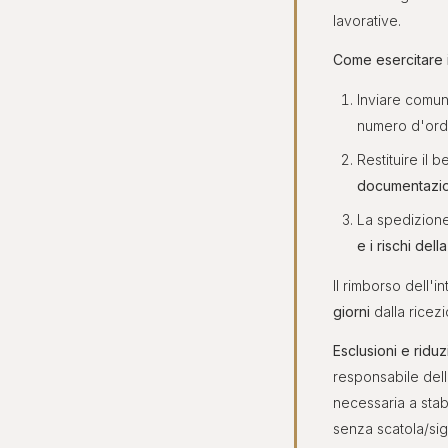
lavorative.
Come esercitare i
Inviare comun
numero d'ordi
Restituire il 
documentazio
La spedizione
e i rischi del
Il rimborso dell'i
giorni
dalla ricezi
Esclusioni e ridu
responsabile dell
necessaria a stabi
senza scatola/sigi