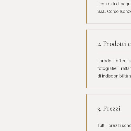
I contratti di acq
INVESTIMENTO & ASTE
S.r.l.
, Corso Isonz
DIAMANTI DA
ROLEX DA
INVESTIMENTO
INVESTIMENT
Pietre certificate GIA / IGI
Daytona, Submarin
2. Prodotti e
I prodotti offerti
fotografie. Tratta
di indisponibilità
3. Prezzi
Tutti i prezzi so