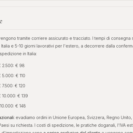
e
engono tramite corriere assicurato e tracciato. I tempi di consegna s
in Italia e 5-10 giorni lavorativi per l'estero, a decorrere dalla confer
spedizione in Italia:
€ 2.500: € 98
€ 5.000: € 110
€ 7.500: € 120
€ 10.000: € 139
 10.000: € 148
zionali:
evadiamo ordini in Unione Europea, Svizzera, Regno Unito, Sta
 Paesi su richiesta. I costi di spedizione, le pratiche doganali, l'IVA est
e d'importazione sono
a carico esclusivo del cliente
e vengono comun