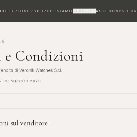
COLLEZIONE
SHOP
CHI SIAMO
SERVIZI
ASTE
COMPRO O
VALUTAZIONE OROLOGI
Stima gratuita entro 72h
LE
 e Condizioni
REVISIONE OROLOGI
Maestri orologiai certificati
endita di Veronik Watches S.r.l.
DIAMANTI DA INVESTIMENTO
Bene rifugio certificato
NTO:
MAGGIO 2026
Anelli
Collane
ELEGANZA SENZA
RAFFINATEZZA AL
TEMPO
COLLO
oni sul venditore