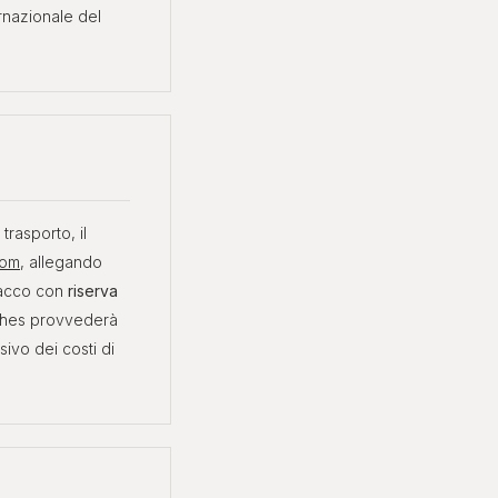
ernazionale del
trasporto, il
com
, allegando
pacco con
riserva
tches provvederà
ivo dei costi di