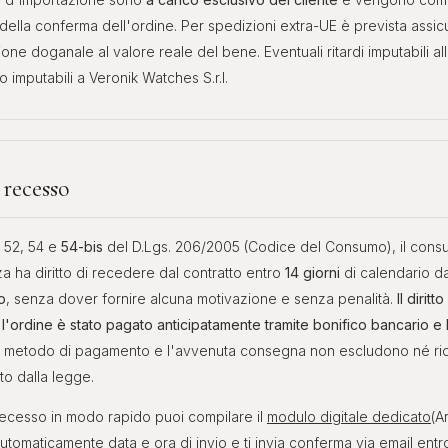
a della conferma dell'ordine. Per spedizioni extra-UE è prevista assic
ione doganale al valore reale del bene. Eventuali ritardi imputabili all
 imputabili a Veronik Watches S.r.l.
 recesso
t. 52, 54 e
54-bis
del D.Lgs. 206/2005 (Codice del Consumo), il cons
za ha diritto di recedere dal contratto entro
14 giorni
di calendario d
o
, senza dover fornire alcuna motivazione e senza penalità.
Il diritt
l'ordine è stato pagato anticipatamente tramite bonifico bancario e 
 il metodo di pagamento e l'avvenuta consegna non escludono né rid
sto dalla legge.
 recesso in modo rapido puoi compilare il
modulo digitale dedicato
(Ar
automaticamente data e ora di invio e ti invia conferma via email entr