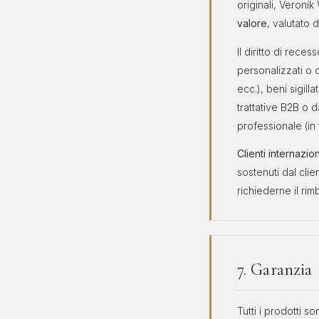
originali, Veronik
valore
, valutato 
Il diritto di reces
personalizzati o 
ecc.), beni sigill
trattative B2B o d
professionale (in 
Clienti internazion
sostenuti dal cli
richiederne il ri
7. Garanzia
Tutti i prodotti s