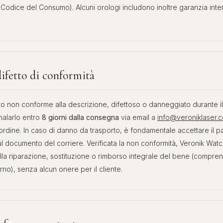
34 Codice del Consumo). Alcuni orologi includono inoltre garanzia int
difetto di conformità
to non conforme alla descrizione, difettoso o danneggiato durante il 
alarlo entro
8 giorni dalla consegna
via email a
info@veroniklaser.
ordine. In caso di danno da trasporto, è fondamentale accettare il 
ul documento del corriere. Verificata la non conformità, Veronik Wa
alla riparazione, sostituzione o rimborso integrale del bene (comprens
rno), senza alcun onere per il cliente.