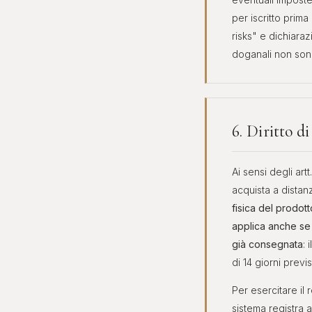
per iscritto prim
risks" e dichiaraz
doganali non sono
6. Diritto di
Ai sensi degli art
acquista a distan
fisica del prodott
applica anche se 
già consegnata
:
di 14 giorni previ
Per esercitare il
sistema registra 