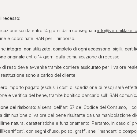
l recesso:
icazione scritta entro 14 giorni dalla consegna a
info@veroniklaser.
ne e coordinate IBAN per il rimborso.
bene
integro, non utilizzato, completo di ogni accessorio, sigilli, certifi
ne originale
entro 14 giorni dalla comunicazione di recesso.
 di reso deve avvenire tramite corriere assicurato per il valore rea
la restituzione sono a carico del cliente
.
ntero importo pagato (esclusi i costi di spedizione di reso) sarà effet
one e verifica del bene, tramite bonifico bancario sull'IBAN comunica
zione del rimborso:
ai sensi dell'art. 57 del Codice del Consumo, il 
a diminuzione di valore del bene risultante da una manipolazione di
lirne natura, caratteristiche e funzionamento. Pertanto, in caso di pro
lli/certificati, con segni d'uso, polso, graffi, anelli mancanti o comp