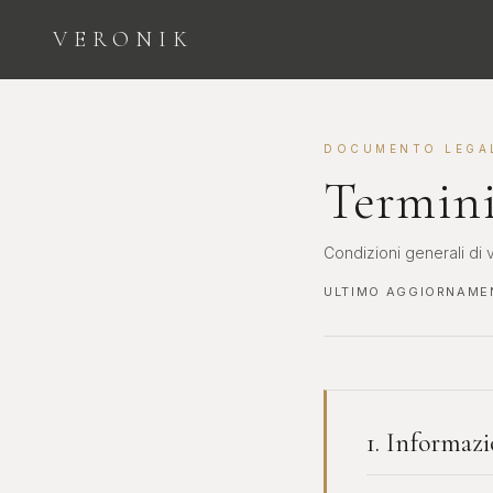
VERONIK
ESPLORA LE CATEGORIE
DOCUMENTO LEGA
Termini
Condizioni generali di v
ULTIMO AGGIORNAME
Orologi
Diamanti
COLLEZIONE
INVESTIMENTO E
SEGNATEMPO
BELLEZZA
1. Informazi