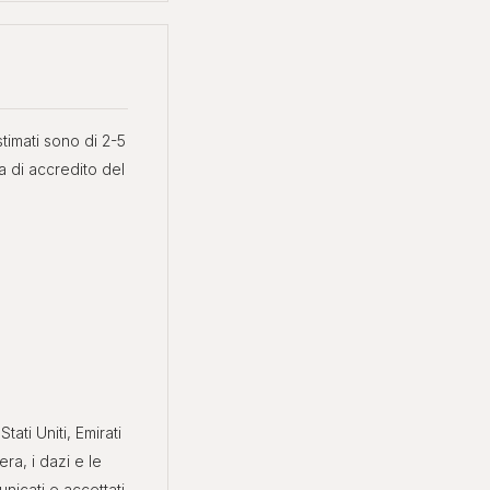
timati sono di 2-5
ma di accredito del
ti Uniti, Emirati
era, i dazi e le
icati e accettati