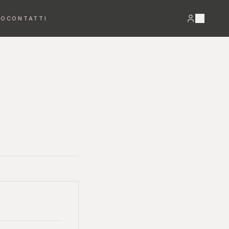
RO
CONTATTI
VEDI TUTTO →
Bracciali
Orecchini
DETTAGLI PREZIOSI
LUCE E MOVIMENTO