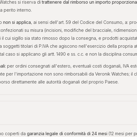
 Watches si riserva di
trattenere dal rimborso un importo proporzional
da perito interno.
so
non si applica
, ai sensi dell'art. 59 del Codice del Consumo, a: pro
confezionati su misura (incisioni, modifiche del bracciale, ridimensio
ati il cui sigillo sia stato rimosso dopo la consegna, e prodotti acquista
a soggetti titolari di P.IVA che agiscono nell'esercizio della propria at
tal caso si applicano gli artt. 1490 e ss. c.c. e non la disciplina consum
ali:
per ordini consegnati all'estero, eventuali costi doganali, IVA est
ente per l'importazione non sono rimborsabili da Veronik Watches; il c
mborso direttamente alle autorità doganali del proprio Paese.
ono coperti da
garanzia legale di conformità di 24 mesi
(12 mesi per pr