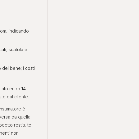
com
, indicando
cati, scatola e
le del bene;
i costi
tuato entro
14
to dal cliente.
consumatore è
versa da quella
dotto restituito
onenti non