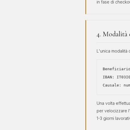
in fase di checkou
4. Modalità
L'unica modalità 
Beneficiar
IBAN:
IT03I
Causale: nu
Una volta effettua
per velocizzare l
1-3 giorni lavorativ