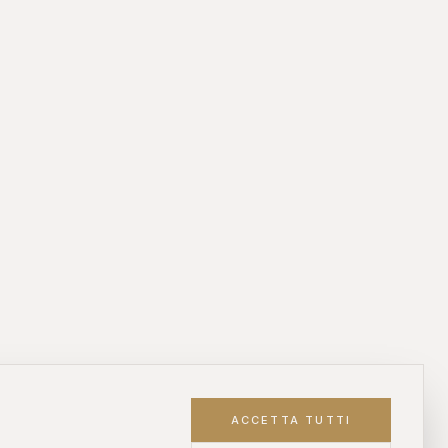
 OROLOGI ONLINE
ASTE DIAMANTI ONLINE
s, Sotheby's, Antiquorum
Diamanti certificati all'asta
ACCETTA TUTTI