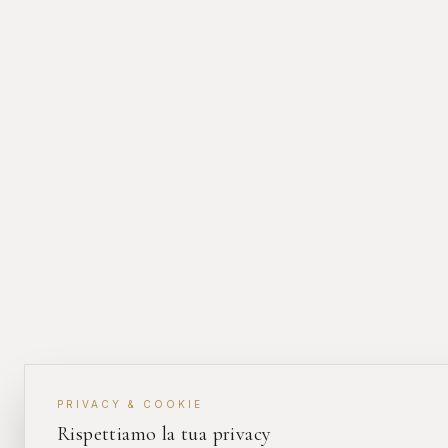
INVESTIMENTO & ASTE
DIAMANTI DA
ROLEX DA
INVESTIMENTO
INVESTIMENT
Pietre certificate GIA / IGI
Daytona, Submarin
PRIVACY & COOKIE
Rispettiamo la tua privacy