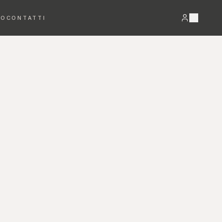
RO
CONTATTI
VEDI TUTTO →
Bracciali
Orecchini
DETTAGLI PREZIOSI
LUCE E MOVIMENTO