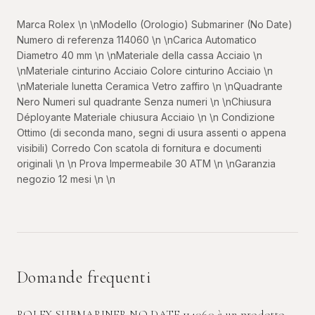
Marca Rolex \n \nModello (Orologio) Submariner (No Date)
Numero di referenza 114060 \n \nCarica Automatico
Diametro 40 mm \n \nMateriale della cassa Acciaio \n
\nMateriale cinturino Acciaio Colore cinturino Acciaio \n
\nMateriale lunetta Ceramica Vetro zaffiro \n \nQuadrante
Nero Numeri sul quadrante Senza numeri \n \nChiusura
Déployante Materiale chiusura Acciaio \n \n Condizione
Ottimo (di seconda mano, segni di usura assenti o appena
visibili) Corredo Con scatola di fornitura e documenti
originali \n \n Prova Impermeabile 30 ATM \n \nGaranzia
negozio 12 mesi \n \n
Domande frequenti
ROLEX SUBMARINER NO DATE 114060 è un prodotto