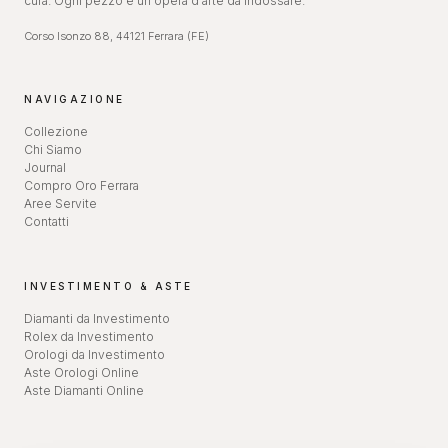
cura. Ogni pezzo è un'opera d'arte da indossare.
Corso Isonzo 88, 44121 Ferrara (FE)
NAVIGAZIONE
Collezione
Chi Siamo
Journal
Compro Oro Ferrara
Aree Servite
Contatti
INVESTIMENTO & ASTE
Diamanti da Investimento
Rolex da Investimento
Orologi da Investimento
Aste Orologi Online
Aste Diamanti Online