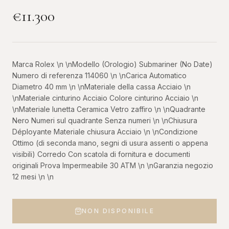
€
11.300
Marca Rolex \n \nModello (Orologio) Submariner (No Date)
Numero di referenza 114060 \n \nCarica Automatico
Diametro 40 mm \n \nMateriale della cassa Acciaio \n
\nMateriale cinturino Acciaio Colore cinturino Acciaio \n
\nMateriale lunetta Ceramica Vetro zaffiro \n \nQuadrante
Nero Numeri sul quadrante Senza numeri \n \nChiusura
Déployante Materiale chiusura Acciaio \n \nCondizione
Ottimo (di seconda mano, segni di usura assenti o appena
visibili) Corredo Con scatola di fornitura e documenti
originali Prova Impermeabile 30 ATM \n \nGaranzia negozio
12 mesi \n \n
NON DISPONIBILE