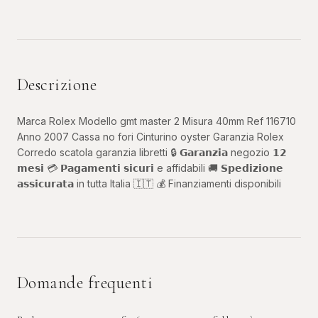
Descrizione
Marca Rolex Modello gmt master 2 Misura 40mm Ref 116710
Anno 2007 Cassa no fori Cinturino oyster Garanzia Rolex
Corredo scatola garanzia libretti 🔒 𝗚𝗮𝗿𝗮𝗻𝘇𝗶𝗮 negozio 𝟭𝟮
𝗺𝗲𝘀𝗶 💳 𝗣𝗮𝗴𝗮𝗺𝗲𝗻𝘁𝗶 𝘀𝗶𝗰𝘂𝗿𝗶 e affidabili 🚚 𝗦𝗽𝗲𝗱𝗶𝘇𝗶𝗼𝗻𝗲
𝗮𝘀𝘀𝗶𝗰𝘂𝗿𝗮𝘁𝗮 in tutta Italia 🇮🇹 💰 Finanziamenti disponibili
Domande frequenti