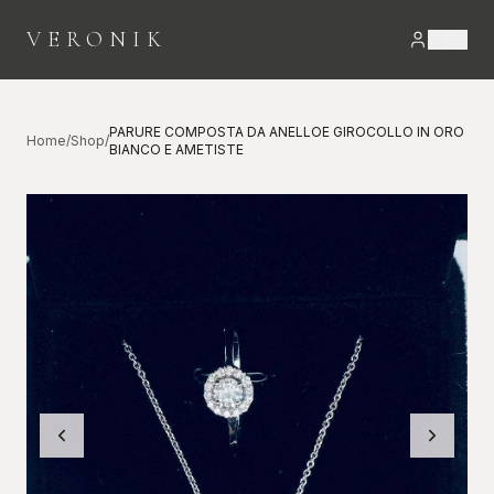
VERONIK
PARURE COMPOSTA DA ANELLOE GIROCOLLO IN ORO
Home
/
Shop
/
BIANCO E AMETISTE