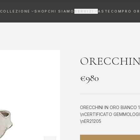
COLLEZIONE
SHOP
CHI SIAMO
SERVIZI
ASTE
COMPRO O
VALUTAZIONE OROLOGI
Stima gratuita entro 72h
REVISIONE OROLOGI
Maestri orologiai certificati
ORECCHINI
DIAMANTI DA INVESTIMENTO
€
980
Bene rifugio certificato
Anelli
Collane
ORECCHINI IN ORO BIANCO 1
ELEGANZA SENZA
RAFFINATEZZA AL
\nCERTIFICATO GEMMOLOGI
TEMPO
COLLO
\nER21205