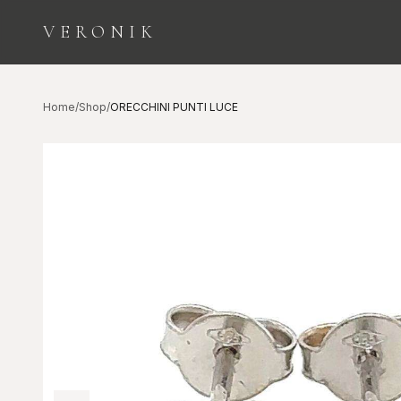
VERONIK
ESPLORA LE CATEGORIE
Home
/
Shop
/
ORECCHINI PUNTI LUCE
Orologi
Diamanti
COLLEZIONE
INVESTIMENTO E
SEGNATEMPO
BELLEZZA