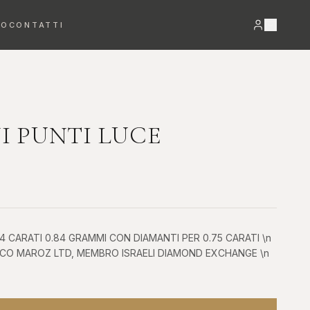
RO
CONTATTI
VEDI TUTTO →
 PUNTI LUCE
Bracciali
Orecchini
4 CARATI 0.84 GRAMMI CON DIAMANTI PER 0.75 CARATI \n
CO MAROZ LTD, MEMBRO ISRAELI DIAMOND EXCHANGE \n
DETTAGLI PREZIOSI
LUCE E MOVIMENTO