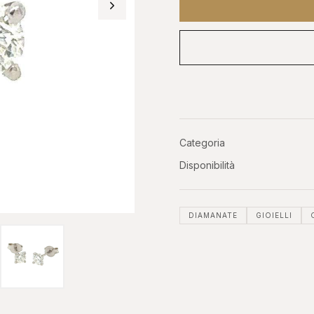
OROLOGI DA
ASTE
O
INVESTIMENTO
Phillip
er, GMT
Patek, AP, Vacheron, Richard Mille
Categoria
Disponibilità
DIAMANATE
GIOIELLI