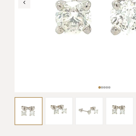
INVESTIMENTO & ASTE
DIAMANTI DA
ROLEX DA
INVESTIMENTO
INVESTIMENT
Pietre certificate GIA / IGI
Daytona, Submarin