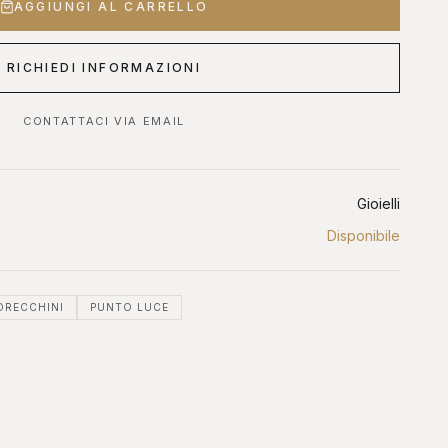
AGGIUNGI AL CARRELLO
 OROLOGI ONLINE
ASTE DIAMANTI ONLINE
RICHIEDI INFORMAZIONI
s, Sotheby's, Antiquorum
Diamanti certificati all'asta
CONTATTACI VIA EMAIL
Gioielli
Disponibile
ORECCHINI
PUNTO LUCE