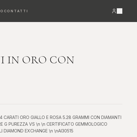
RO
CONTATTI
VEDI TUTTO →
I IN ORO CON
Bracciali
Orecchini
DETTAGLI PREZIOSI
LUCE E MOVIMENTO
14 CARATI ORO GIALLO E ROSA 5.28 GRAMMI CON DIAMANTI
ORE G PUREZZA VS \n \n CERTIFICATO GEMMOLOGICO
I DIAMOND EXCHANGE \n \nAI30515