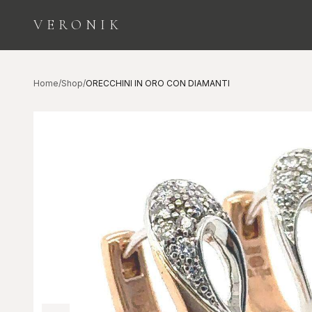
VERONIK
ESPLORA LE CATEGORIE
Home
/
Shop
/
ORECCHINI IN ORO CON DIAMANTI
Orologi
Diamanti
COLLEZIONE
INVESTIMENTO E
SEGNATEMPO
BELLEZZA