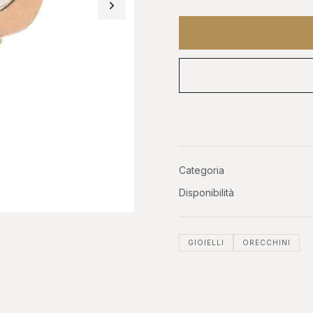
OROLOGI DA
ASTE
O
INVESTIMENTO
Phillip
er, GMT
Patek, AP, Vacheron, Richard Mille
Categoria
Disponibilità
GIOIELLI
ORECCHINI