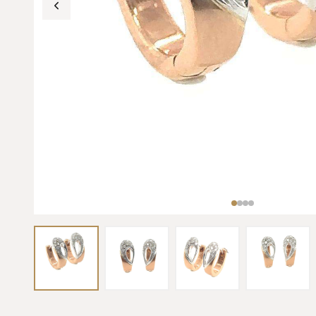
INVESTIMENTO & ASTE
DIAMANTI DA
ROLEX DA
INVESTIMENTO
INVESTIMENT
Pietre certificate GIA / IGI
Daytona, Submarin