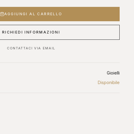
AGGIUNGI AL CARRELLO
 OROLOGI ONLINE
ASTE DIAMANTI ONLINE
s, Sotheby's, Antiquorum
Diamanti certificati all'asta
RICHIEDI INFORMAZIONI
CONTATTACI VIA EMAIL
Gioielli
Disponibile