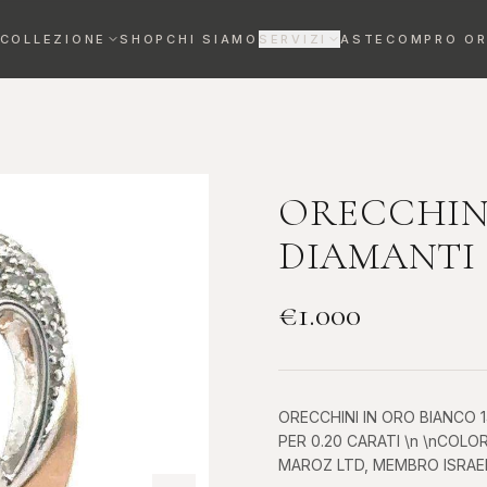
COLLEZIONE
SHOP
CHI SIAMO
SERVIZI
ASTE
COMPRO O
VALUTAZIONE OROLOGI
Stima gratuita entro 72h
REVISIONE OROLOGI
Maestri orologiai certificati
ORECCHIN
DIAMANTI
DIAMANTI DA INVESTIMENTO
Bene rifugio certificato
€
1.000
Anelli
Collane
ELEGANZA SENZA
RAFFINATEZZA AL
TEMPO
COLLO
ORECCHINI IN ORO BIANCO 
PER 0.20 CARATI \n \nCOL
MAROZ LTD, MEMBRO ISRAEL