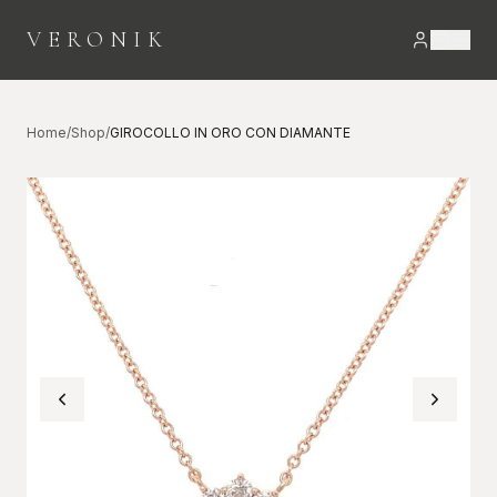
VERONIK
Home
/
Shop
/
GIROCOLLO IN ORO CON DIAMANTE