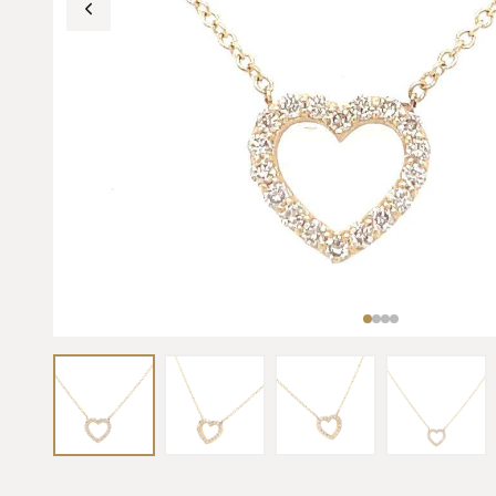
INVESTIMENTO & ASTE
DIAMANTI DA
ROLEX DA
INVESTIMENTO
INVESTIMENT
Pietre certificate GIA / IGI
Daytona, Submarin