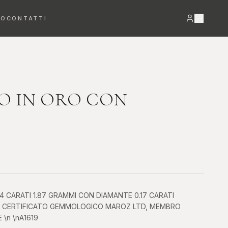
RO
CONTATTI
VEDI TUTTO →
O IN ORO CON
Bracciali
Orecchini
DETTAGLI PREZIOSI
LUCE E MOVIMENTO
4 CARATI 1.87 GRAMMI CON DIAMANTE 0.17 CARATI
\n CERTIFICATO GEMMOLOGICO MAROZ LTD, MEMBRO
\n \nA1619