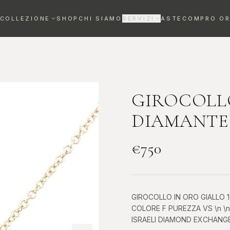
COLLEZIONE
SHOP
CHI SIAMO
SERVIZI
ASTE
COMPRO O
VALUTAZIONE OROLOGI
Stima gratuita entro 72h
REVISIONE OROLOGI
Maestri orologiai certificati
GIROCOLL
DIAMANTE
DIAMANTI DA INVESTIMENTO
Bene rifugio certificato
€
750
Anelli
Collane
ELEGANZA SENZA
RAFFINATEZZA AL
TEMPO
COLLO
GIROCOLLO IN ORO GIALLO 1
COLORE F PUREZZA VS \n 
ISRAELI DIAMOND EXCHANGE 