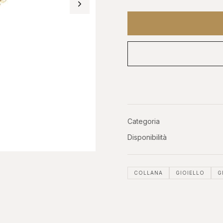
OROLOGI DA
ASTE
O
INVESTIMENTO
Phillip
er, GMT
Patek, AP, Vacheron, Richard Mille
Categoria
Disponibilità
COLLANA
GIOIELLO
G