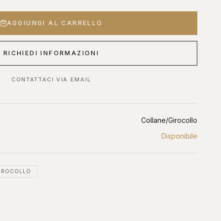
AGGIUNGI AL CARRELLO
 OROLOGI ONLINE
ASTE DIAMANTI ONLINE
s, Sotheby's, Antiquorum
Diamanti certificati all'asta
RICHIEDI INFORMAZIONI
CONTATTACI VIA EMAIL
Collane/Girocollo
Disponibile
IROCOLLO