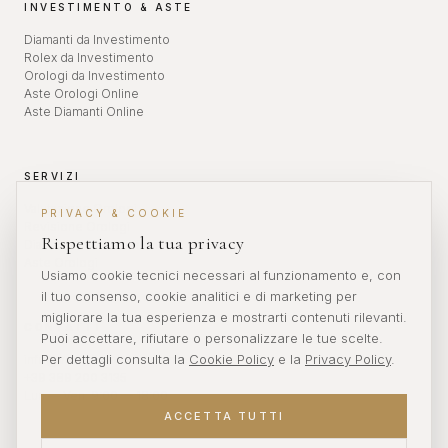
INVESTIMENTO & ASTE
Diamanti da Investimento
Rolex da Investimento
Orologi da Investimento
Aste Orologi Online
Aste Diamanti Online
SERVIZI
Valutazione Orologi
PRIVACY & COOKIE
Revisione Orologi
Rispettiamo la tua privacy
Diamanti da Investimento
Aste Orologi
Usiamo cookie tecnici necessari al funzionamento e, con
il tuo consenso, cookie analitici e di marketing per
migliorare la tua esperienza e mostrarti contenuti rilevanti.
CONTATTI
Puoi accettare, rifiutare o personalizzare le tue scelte.
Per dettagli consulta la
Cookie Policy
e la
Privacy Policy
.
info@veronikwatches.com
+39 389 200 3135
Lun — Ven: 9:00 — 18:00
ACCETTA TUTTI