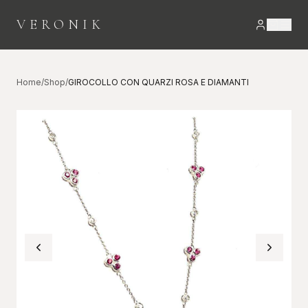
VERONIK
Home
/
Shop
/
GIROCOLLO CON QUARZI ROSA E DIAMANTI