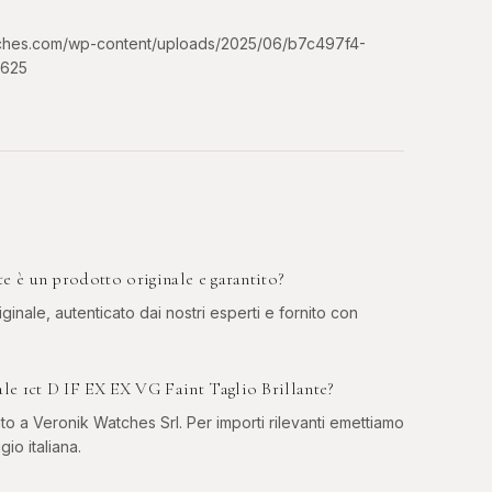
tches.com/wp-content/uploads/2025/06/b7c497f4-
9625
e è un prodotto originale e garantito?
ginale, autenticato dai nostri esperti e fornito con
e 1ct D IF EX EX VG Faint Taglio Brillante?
to a Veronik Watches Srl. Per importi rilevanti emettiamo
gio italiana.