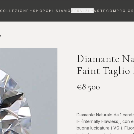
COLLEZIONE
SHOP
CHI SIAMO
SERVIZI
ASTE
COMPRO O
VALUTAZIONE OROLOGI
Stima gratuita entro 72h
e
REVISIONE OROLOGI
Maestri orologiai certificati
Diamante Na
Faint Taglio 
DIAMANTI DA INVESTIMENTO
Bene rifugio certificato
€
8.500
Anelli
Collane
ELEGANZA SENZA
RAFFINATEZZA AL
TEMPO
COLLO
Diamante Naturale da 1 carato 
IF (Internally Flawless), con 
buona lucidatura ( VG ). Flu