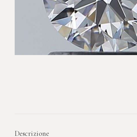
INVESTIMENTO & ASTE
DIAMANTI DA
ROLEX DA
INVESTIMENTO
INVESTIMENT
Pietre certificate GIA / IGI
Daytona, Submarin
Descrizione