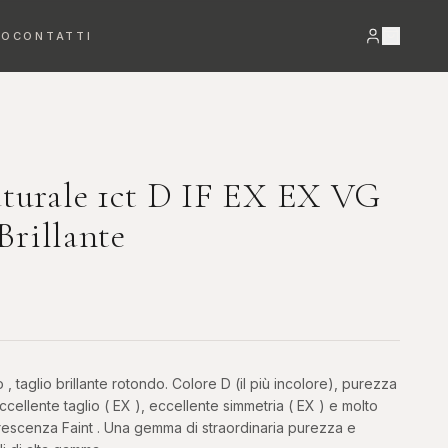
RO
CONTATTI
VEDI TUTTO →
turale 1ct D IF EX EX VG
Brillante
Bracciali
Orecchini
DETTAGLI PREZIOSI
LUCE E MOVIMENTO
, taglio brillante rotondo. Colore D (il più incolore), purezza
eccellente taglio ( EX ), eccellente simmetria ( EX ) e molto
orescenza Faint . Una gemma di straordinaria purezza e