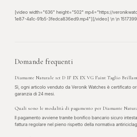
[video width="636" height="502" mp4="https://veronikwa
1e87-4a1c-91b5-3fedca836ed9.mp4"][/video] \n \n 151739
Domande frequenti
Diamante Naturale 1ct D IF EX EX VG Faint Taglio Brillant
Sì, ogni articolo venduto da Veronik Watches è certificato ori
garanzia di 24 mesi.
Quali sono le modalità di pagamento per Diamante Natural
Il pagamento avviene tramite bonifico bancario sicuro intesta
fattura regolare nel pieno rispetto della normativa antiriciclag