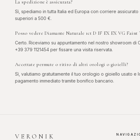
La spedizione è assicurata?
Sì, spediamo in tutta Italia ed Europa con corriere assicurato
superiori a 500 €.
Posso vedere Diamante Naturale 1ct D IF EX EX VG Faint T
Certo. Riceviamo su appuntamento nel nostro showroom di Co
+39 379 1121454 per fissare una visita riservata.
Accettate permute o ritiro di altri orologi o gioielli?
Sì, valutiamo gratuitamente il tuo orologio o gioiello usato e l
pagamento immediato tramite bonifico bancario.
NAVIGAZI
VERONIK