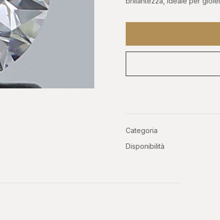
brillantezza, ideale per gioiel
OROLOGI DA
ASTE
O
INVESTIMENTO
Phillip
er, GMT
Patek, AP, Vacheron, Richard Mille
Categoria
Disponibilità