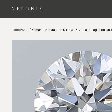
VERONIK
ESPLORA LE CATEGORIE
Home
/
Shop
/
Diamante Naturale 1ct D IF EX EX VG Faint Taglio Brillant
Orologi
Diamanti
COLLEZIONE
INVESTIMENTO E
SEGNATEMPO
BELLEZZA