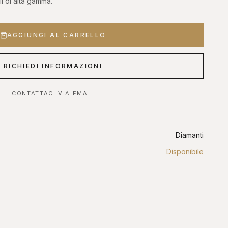
li di alta gamma.
 OROLOGI ONLINE
ASTE DIAMANTI ONLINE
AGGIUNGI AL CARRELLO
s, Sotheby's, Antiquorum
Diamanti certificati all'asta
RICHIEDI INFORMAZIONI
CONTATTACI VIA EMAIL
Diamanti
Disponibile