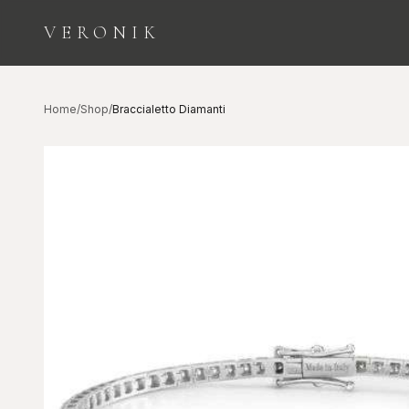
VERONIK
ESPLORA LE CATEGORIE
Home
/
Shop
/
Braccialetto Diamanti
Orologi
Diamanti
COLLEZIONE
INVESTIMENTO E
SEGNATEMPO
BELLEZZA