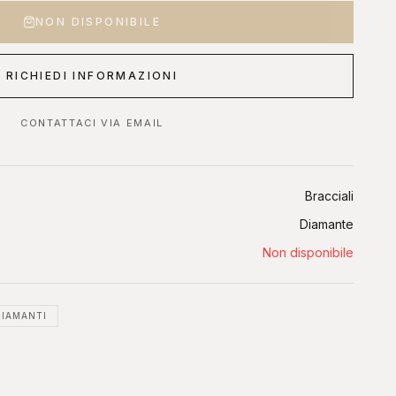
NON DISPONIBILE
 OROLOGI ONLINE
ASTE DIAMANTI ONLINE
s, Sotheby's, Antiquorum
Diamanti certificati all'asta
RICHIEDI INFORMAZIONI
CONTATTACI VIA EMAIL
Bracciali
Diamante
Non disponibile
DIAMANTI