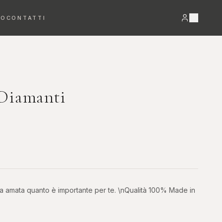
RO
CONTATTI
VEDI TUTTO →
 Diamanti
Bracciali
Orecchini
DETTAGLI PREZIOSI
LUCE E MOVIMENTO
tua amata quanto è importante per te. \nQualità 100% Made in