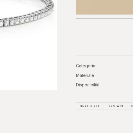
OROLOGI DA
ASTE
O
INVESTIMENTO
Phillip
er, GMT
Patek, AP, Vacheron, Richard Mille
Categoria
Materiale
Disponibilità
BRACCIALE
DAMIANI