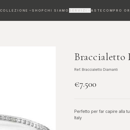
COLLEZIONE
SHOP
CHI SIAMO
SERVIZI
ASTE
COMPRO O
VALUTAZIONE OROLOGI
Stima gratuita entro 72h
REVISIONE OROLOGI
Maestri orologiai certificati
Braccialetto
DIAMANTI DA INVESTIMENTO
Ref.
Braccialetto Diamanti
Bene rifugio certificato
€
7.500
Anelli
Collane
ELEGANZA SENZA
RAFFINATEZZA AL
TEMPO
COLLO
Perfetto per far capire alla 
Italy