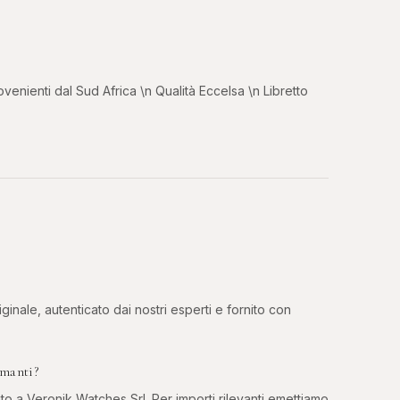
ovenienti dal Sud Africa \n Qualità Eccelsa \n Libretto
ginale, autenticato dai nostri esperti e fornito con
amanti?
to a Veronik Watches Srl. Per importi rilevanti emettiamo