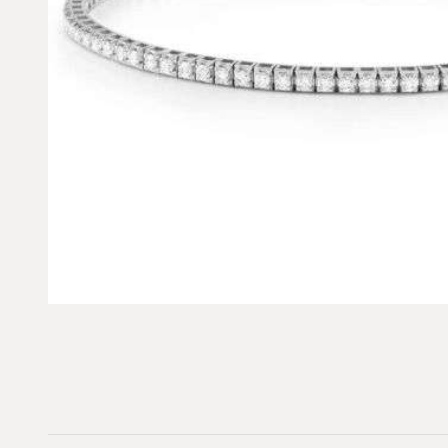
INVESTIMENTO & ASTE
DIAMANTI DA
ROLEX DA
INVESTIMENTO
INVESTIMENT
Pietre certificate GIA / IGI
Daytona, Submarin