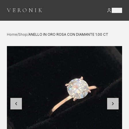
VERONIK
Home
/
Shop
/
ANELLO IN ORO ROSA CON DIAMANTE 1.00 CT