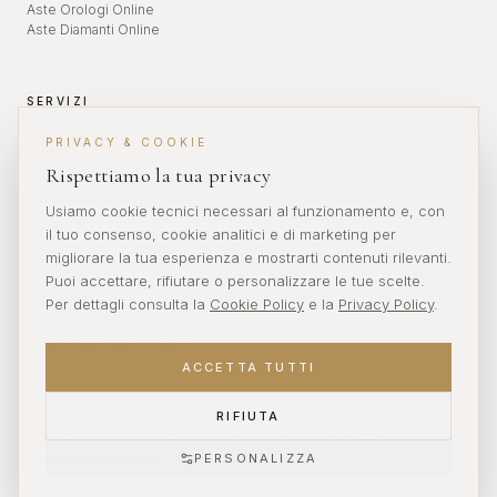
Aste Orologi Online
Aste Diamanti Online
SERVIZI
Valutazione Orologi
PRIVACY & COOKIE
Revisione Orologi
Rispettiamo la tua privacy
Diamanti da Investimento
Aste Orologi
Usiamo cookie tecnici necessari al funzionamento e, con
il tuo consenso, cookie analitici e di marketing per
migliorare la tua esperienza e mostrarti contenuti rilevanti.
CONTATTI
Puoi accettare, rifiutare o personalizzare le tue scelte.
Per dettagli consulta la
Cookie Policy
e la
Privacy Policy
.
info@veronikwatches.com
+39 389 200 3135
Lun — Ven: 9:00 — 18:00
ACCETTA TUTTI
RIFIUTA
© 2025 Veronik Watches. Tutti i diritti riservati. P.IVA 02012345678 · Sito
PERSONALIZZA
realizzato da
Innovonline
Privacy Policy
Cookie Policy
Termini e Condizioni
Accessibilità
Recesso
ADMIN