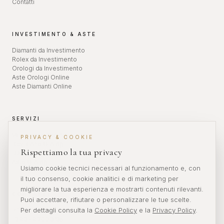
Contatti
INVESTIMENTO & ASTE
Diamanti da Investimento
Rolex da Investimento
Orologi da Investimento
Aste Orologi Online
Aste Diamanti Online
SERVIZI
Valutazione Orologi
PRIVACY & COOKIE
Revisione Orologi
Rispettiamo la tua privacy
Diamanti da Investimento
Aste Orologi
Usiamo cookie tecnici necessari al funzionamento e, con
il tuo consenso, cookie analitici e di marketing per
migliorare la tua esperienza e mostrarti contenuti rilevanti.
CONTATTI
Puoi accettare, rifiutare o personalizzare le tue scelte.
Per dettagli consulta la
Cookie Policy
e la
Privacy Policy
.
info@veronikwatches.com
+39 389 200 3135