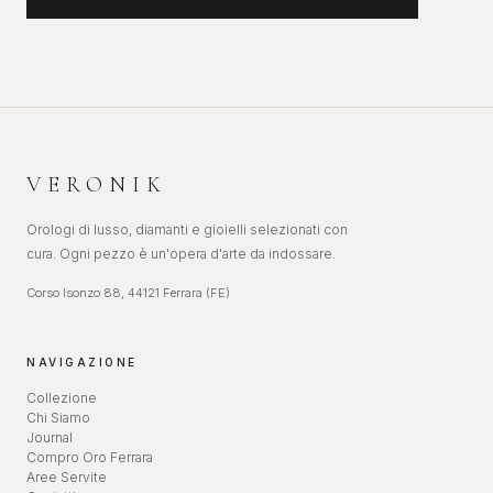
VERONIK
Orologi di lusso, diamanti e gioielli selezionati con
cura. Ogni pezzo è un'opera d'arte da indossare.
Corso Isonzo 88, 44121 Ferrara (FE)
NAVIGAZIONE
Collezione
Chi Siamo
Journal
Compro Oro Ferrara
Aree Servite