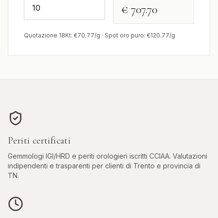
€ 707.70
Quotazione 18Kt: €
70.77
/g · Spot oro puro: €
120.77
/g
Periti certificati
Gemmologi IGI/HRD e periti orologieri iscritti CCIAA. Valutazioni
indipendenti e trasparenti per clienti di
Trento
e provincia di
TN
.