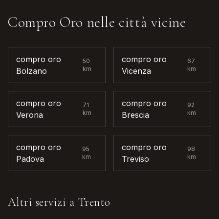
Compro Oro
nelle città vicine
compro oro
compro oro
50
67
km
km
Bolzano
Vicenza
compro oro
compro oro
71
92
km
km
Verona
Brescia
compro oro
compro oro
95
98
km
km
Padova
Treviso
Altri servizi a
Trento