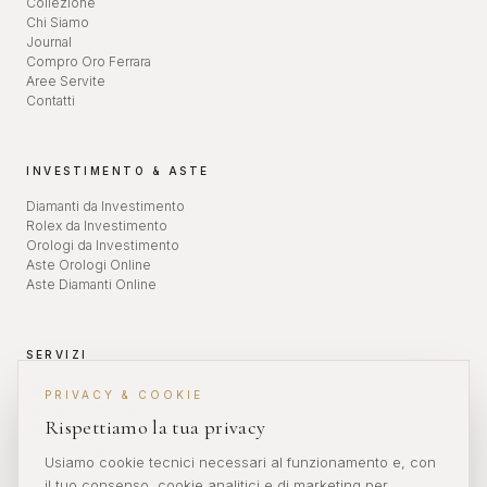
Collezione
Chi Siamo
Journal
Compro Oro Ferrara
Aree Servite
Contatti
INVESTIMENTO & ASTE
Diamanti da Investimento
Rolex da Investimento
Orologi da Investimento
Aste Orologi Online
Aste Diamanti Online
SERVIZI
Valutazione Orologi
PRIVACY & COOKIE
Revisione Orologi
Rispettiamo la tua privacy
Diamanti da Investimento
Aste Orologi
Usiamo cookie tecnici necessari al funzionamento e, con
il tuo consenso, cookie analitici e di marketing per