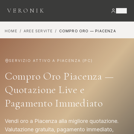
VERONIK
HOME
/
AREE SERVITE
/
COMPRO ORO
—
PIACENZA
SERVIZIO ATTIVO A
PIACENZA
(
PC
)
Compro Oro Piacenza —
Quotazione Live e
Pagamento Immediato
Vendi oro a Piacenza alla migliore quotazione.
Valutazione gratuita, pagamento immediato,