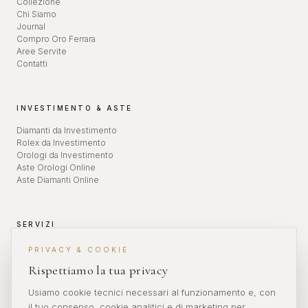
Collezione
Chi Siamo
Journal
Compro Oro Ferrara
Aree Servite
Contatti
INVESTIMENTO & ASTE
Diamanti da Investimento
Rolex da Investimento
Orologi da Investimento
Aste Orologi Online
Aste Diamanti Online
SERVIZI
Valutazione Orologi
PRIVACY & COOKIE
Revisione Orologi
Rispettiamo la tua privacy
Diamanti da Investimento
Aste Orologi
Usiamo cookie tecnici necessari al funzionamento e, con
il tuo consenso, cookie analitici e di marketing per