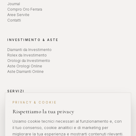
Journal
Compro Oro Ferrara
Aree Servite
Contatti
INVESTIMENTO & ASTE
Diamanti da Investimento
Rolex da Investimento
Orologi da Investimento
Aste Orologi Online
Aste Diamanti Online
SERVIZI
Valutazione Orologi
PRIVACY & COOKIE
Revisione Orologi
Rispettiamo la tua privacy
Diamanti da Investimento
Aste Orologi
Usiamo cookie tecnici necessari al funzionamento e, con
il tuo consenso, cookie analitici e di marketing per
migliorare la tua esperienza e mostrarti contenuti rilevanti.