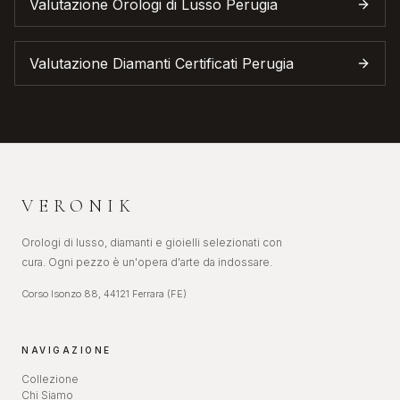
Valutazione Orologi di Lusso
Perugia
Valutazione Diamanti Certificati
Perugia
VERONIK
Orologi di lusso, diamanti e gioielli selezionati con
cura. Ogni pezzo è un'opera d'arte da indossare.
Corso Isonzo 88, 44121 Ferrara (FE)
NAVIGAZIONE
Collezione
Chi Siamo