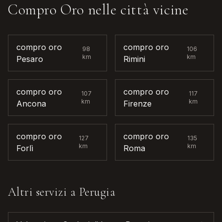
Compro Oro
nelle città vicine
compro oro
compro oro
98
106
km
km
Pesaro
Rimini
compro oro
compro oro
107
117
km
km
Ancona
Firenze
compro oro
compro oro
127
135
km
km
Forlì
Roma
Altri servizi a
Perugia