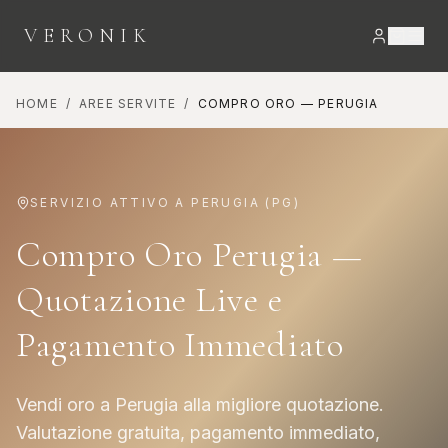
VERONIK
HOME
/
AREE SERVITE
/
COMPRO ORO
—
PERUGIA
SERVIZIO ATTIVO A
PERUGIA
(
PG
)
Compro Oro Perugia —
Quotazione Live e
Pagamento Immediato
Vendi oro a Perugia alla migliore quotazione.
Valutazione gratuita, pagamento immediato,