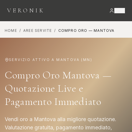
VERONIK
HOME
/
AREE SERVITE
/
COMPRO ORO
—
MANTOVA
SERVIZIO ATTIVO A
MANTOVA
(
MN
)
Compro Oro Mantova —
Quotazione Live e
Pagamento Immediato
Vendi oro a Mantova alla migliore quotazione.
Valutazione gratuita, pagamento immediato,