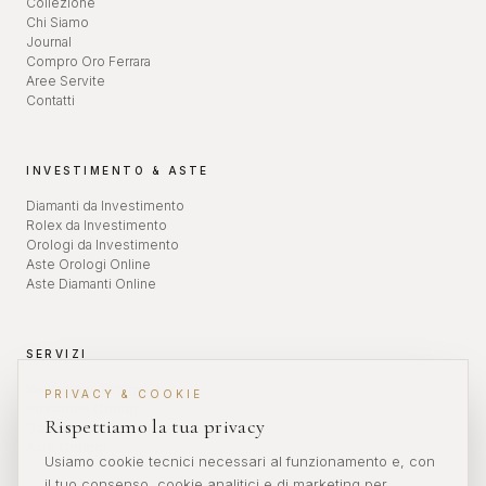
Collezione
Chi Siamo
Journal
Compro Oro Ferrara
Aree Servite
Contatti
INVESTIMENTO & ASTE
Diamanti da Investimento
Rolex da Investimento
Orologi da Investimento
Aste Orologi Online
Aste Diamanti Online
SERVIZI
Valutazione Orologi
PRIVACY & COOKIE
Revisione Orologi
Rispettiamo la tua privacy
Diamanti da Investimento
Aste Orologi
Usiamo cookie tecnici necessari al funzionamento e, con
il tuo consenso, cookie analitici e di marketing per