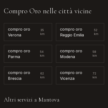
Compro Oro
nelle città vicine
compro oro
compro oro
35
52
km
km
Verona
Reggio Emilia
compro oro
compro oro
54
58
km
km
Parma
Modena
compro oro
compro oro
62
72
km
km
Brescia
Vicenza
Altri servizi a
Mantova