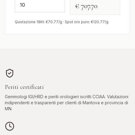
€ 707.70
Quotazione 18Kt: €
70.77
/g · Spot oro puro: €
120.77
/g
Periti certificati
Gemmologi IGI/HRD e periti orologieri iscritti CCIAA. Valutazioni
indipendenti e trasparenti per clienti di
Mantova
e provincia di
MN
.