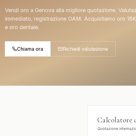
INVESTIMENTO & ASTE
Vendi oro a Genova alla migliore quotazione. Valuta
immediato, registrazione OAM. Acquistiamo oro 18Kt,
DIAMANTI DA
ROLEX DA
INVESTIMENTO
INVESTIMENT
e oro dentale.
Pietre certificate GIA / IGI
Daytona, Submarin
Chiama ora
Richiedi valutazione
Calcolatore 
Quotazione internazi