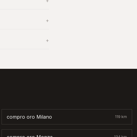
+
+
+
compro oro
Milano
119
km
134
km