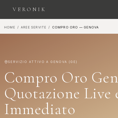
VERONIK
HOME
/
AREE SERVITE
/
COMPRO ORO
—
GENOVA
ESPLORA LE CATEGORIE
SERVIZIO ATTIVO A
GENOVA
(
GE
)
Compro Oro Gen
Orologi
Diamanti
Quotazione Live
COLLEZIONE
INVESTIMENTO E
SEGNATEMPO
BELLEZZA
Immediato