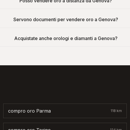
Posso vendere oro a distanza da Genova?
Servono documenti per vendere oro a Genova?
Acquistate anche orologi e diamanti a Genova?
compro oro
Parma
118
km
124
km