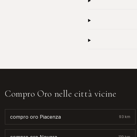
Compro Oro
nelle città vicine
compro oro
Piacenza
93
km
119
km