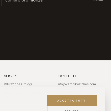
compro oro
Monza
SERVIZI
CONTATTI
Valutazione Orologi
info@veronikwatches.com
Revisione Orologi
+39 389 200 3135
Diamanti da Investimento
Lun — Ven: 9:00 — 18:00
Aste Orologi
ACCETTA TUTTI