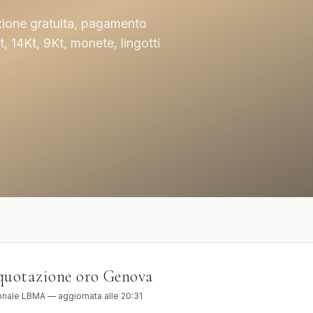
zione gratuita, pagamento
 14Kt, 9Kt, monete, lingotti
OROLOGI DA
ASTE
O
INVESTIMENTO
Phillip
er, GMT
Patek, AP, Vacheron, Richard Mille
quotazione oro
Genova
onale LBMA — aggiornata alle
20:31