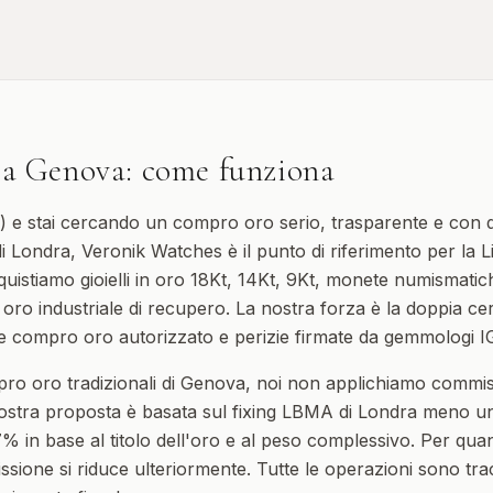
a
Genova
: come funziona
) e stai cercando un compro oro serio, trasparente e con 
i Londra, Veronik Watches è il punto di riferimento per la Lig
uistiamo gioielli in oro 18Kt, 14Kt, 9Kt, monete numismatiche,
ro industriale di recupero. La nostra forza è la doppia cert
compro oro autorizzato e perizie firmate da gemmologi IG
pro oro tradizionali di Genova, noi non applichiamo commis
 nostra proposta è basata sul fixing LBMA di Londra meno u
% in base al titolo dell'oro e al peso complessivo. Per quant
ione si riduce ulteriormente. Tutte le operazioni sono trac