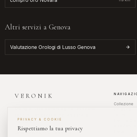
compro oro
Novara
Altri servizi a
Genova
Valutazione Orologi di Lusso
Genova
NAVIGAZI
VERONIK
Collezione
Orologi di lusso, diamanti e gioielli selezionati
Chi Siamo
Journal
con cura. Ogni pezzo è un'opera d'arte da
PRIVACY & COOKIE
Compro Oro 
indossare.
Aree Servite
Rispettiamo la tua privacy
Contatti
Corso Isonzo 88, 44121 Ferrara (FE)