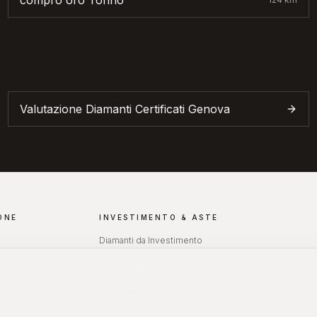
compro oro
Torino
Valutazione Diamanti Certificati
Genova
ONE
INVESTIMENTO & ASTE
Diamanti da Investimento
Rolex da Investimento
Orologi da Investimento
Ferrara
Aste Orologi Online
Aste Diamanti Online