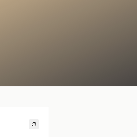
 OROLOGI ONLINE
ASTE DIAMANTI ONLINE
s, Sotheby's, Antiquorum
Diamanti certificati all'asta