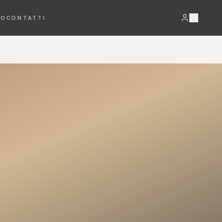
RO
CONTATTI
VEDI TUTTO →
Bracciali
Orecchini
DETTAGLI PREZIOSI
LUCE E MOVIMENTO