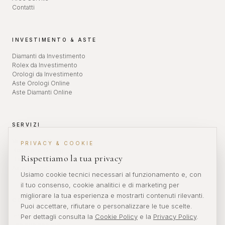
Contatti
INVESTIMENTO & ASTE
Diamanti da Investimento
Rolex da Investimento
Orologi da Investimento
Aste Orologi Online
Aste Diamanti Online
SERVIZI
Valutazione Orologi
PRIVACY & COOKIE
Revisione Orologi
Rispettiamo la tua privacy
Diamanti da Investimento
Aste Orologi
Usiamo cookie tecnici necessari al funzionamento e, con
il tuo consenso, cookie analitici e di marketing per
migliorare la tua esperienza e mostrarti contenuti rilevanti.
CONTATTI
Puoi accettare, rifiutare o personalizzare le tue scelte.
Per dettagli consulta la
Cookie Policy
e la
Privacy Policy
.
info@veronikwatches.com