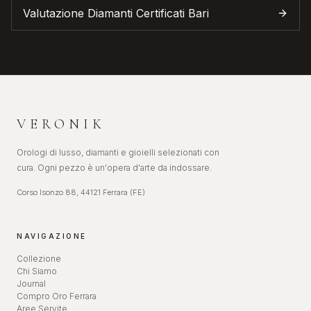
Valutazione Diamanti Certificati
Bari
VERONIK
Orologi di lusso, diamanti e gioielli selezionati con
cura. Ogni pezzo è un'opera d'arte da indossare.
Corso Isonzo 88, 44121 Ferrara (FE)
NAVIGAZIONE
Collezione
Chi Siamo
Journal
Compro Oro Ferrara
Aree Servite