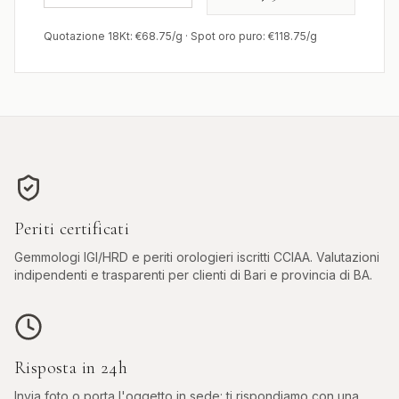
Quotazione 18Kt: €
68.75
/g · Spot oro puro: €
118.75
/g
Periti certificati
Gemmologi IGI/HRD e periti orologieri iscritti CCIAA. Valutazioni
indipendenti e trasparenti per clienti di
Bari
e provincia di
BA
.
Risposta in 24h
Invia foto o porta l'oggetto in sede: ti rispondiamo con una