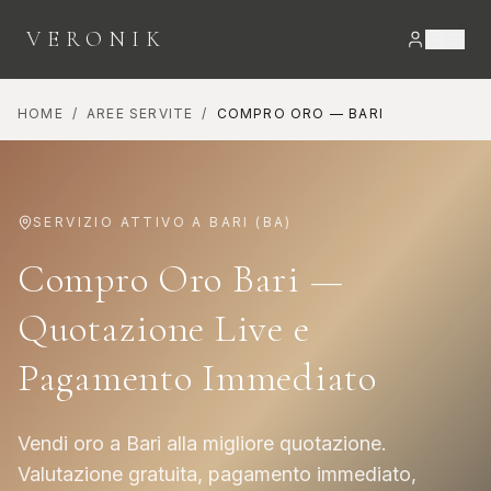
VERONIK
HOME
/
AREE SERVITE
/
COMPRO ORO
—
BARI
SERVIZIO ATTIVO A
BARI
(
BA
)
Compro Oro Bari —
Quotazione Live e
Pagamento Immediato
Vendi oro a Bari alla migliore quotazione.
Valutazione gratuita, pagamento immediato,