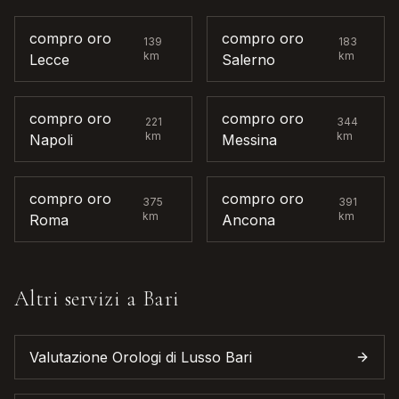
compro oro
compro oro
139
183
km
km
Lecce
Salerno
compro oro
compro oro
221
344
km
km
Napoli
Messina
compro oro
compro oro
375
391
km
km
Roma
Ancona
Altri servizi a
Bari
Valutazione Orologi di Lusso
Bari