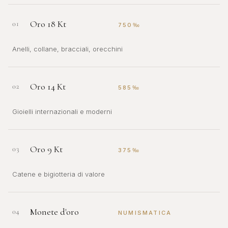
Oro 18 Kt
01
750‰
Anelli, collane, bracciali, orecchini
Oro 14 Kt
02
585‰
Gioielli internazionali e moderni
Oro 9 Kt
03
375‰
Catene e bigiotteria di valore
Monete d'oro
04
NUMISMATICA