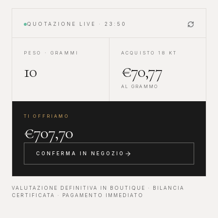
QUOTAZIONE LIVE
· 23:50
PESO · GRAMMI
ACQUISTO 18 KT
€
70,77
AL GRAMMO
TI OFFRIAMO
€
707,70
CONFERMA IN NEGOZIO
VALUTAZIONE DEFINITIVA IN BOUTIQUE · BILANCIA
CERTIFICATA · PAGAMENTO IMMEDIATO