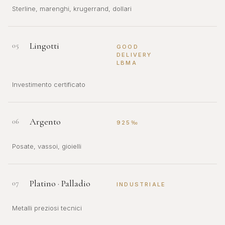
Sterline, marenghi, krugerrand, dollari
Lingotti
05
GOOD
DELIVERY
LBMA
Investimento certificato
Argento
06
925‰
Posate, vassoi, gioielli
Platino · Palladio
07
INDUSTRIALE
Metalli preziosi tecnici