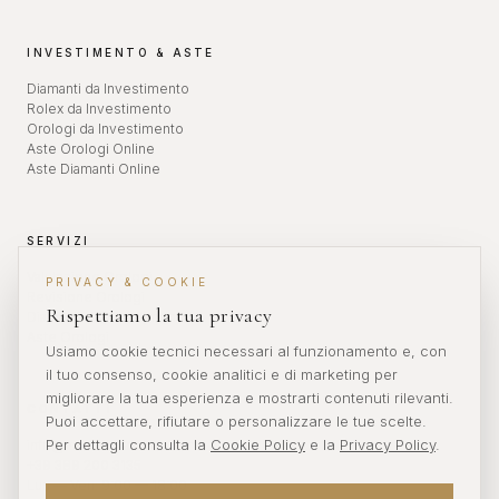
INVESTIMENTO & ASTE
Diamanti da Investimento
Rolex da Investimento
Orologi da Investimento
Aste Orologi Online
Aste Diamanti Online
SERVIZI
Valutazione Orologi
PRIVACY & COOKIE
Revisione Orologi
Rispettiamo la tua privacy
Diamanti da Investimento
Aste Orologi
Usiamo cookie tecnici necessari al funzionamento e, con
il tuo consenso, cookie analitici e di marketing per
migliorare la tua esperienza e mostrarti contenuti rilevanti.
CONTATTI
Puoi accettare, rifiutare o personalizzare le tue scelte.
Per dettagli consulta la
Cookie Policy
e la
Privacy Policy
.
info@veronikwatches.com
+39 389 200 3135
Lun — Ven: 9:00 — 18:00