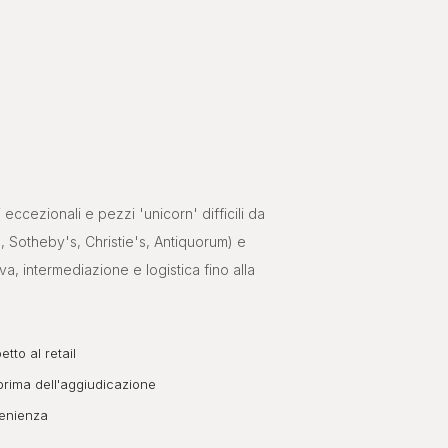
eccezionali e pezzi 'unicorn' difficili da
s, Sotheby's, Christie's, Antiquorum) e
a, intermediazione e logistica fino alla
tto al retail
prima dell'aggiudicazione
venienza