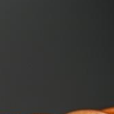
 OROLOGI ONLINE
ASTE DIAMANTI ONLINE
s, Sotheby's, Antiquorum
Diamanti certificati all'asta