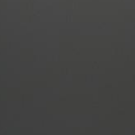
INVESTIMENTO & ASTE
DIAMANTI DA
ROLEX DA
INVESTIMENTO
INVESTIMENT
Pietre certificate GIA / IGI
Daytona, Submarin