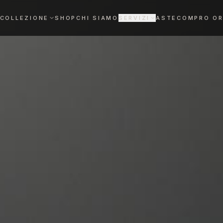
COLLEZIONE
SHOP
CHI SIAMO
SERVIZI
ASTE
COMPRO O
VALUTAZIONE OROLOGI
Stima gratuita entro 72h
REVISIONE OROLOGI
Maestri orologiai certificati
DIAMANTI DA INVESTIMENTO
Bene rifugio certificato
Anelli
Collane
ELEGANZA SENZA
RAFFINATEZZA AL
TEMPO
COLLO