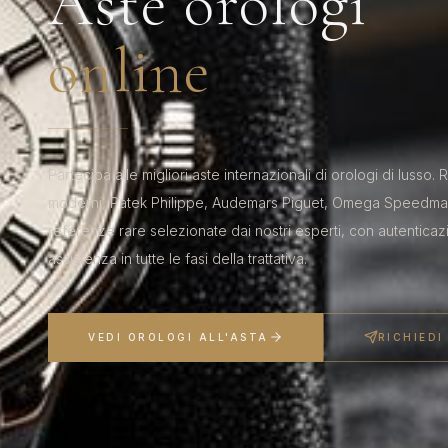
Aste orologi
online
Partecipa alle migliori aste internazionali di orologi di lusso.
moderni, Patek Philippe, Audemars Piguet, Omega Speedmast
referenze rare selezionate dai nostri esperti, con autentica
assistenza in tutte le fasi della trattativa.
VEDI OROLOGI ALL'ASTA
RICHIED