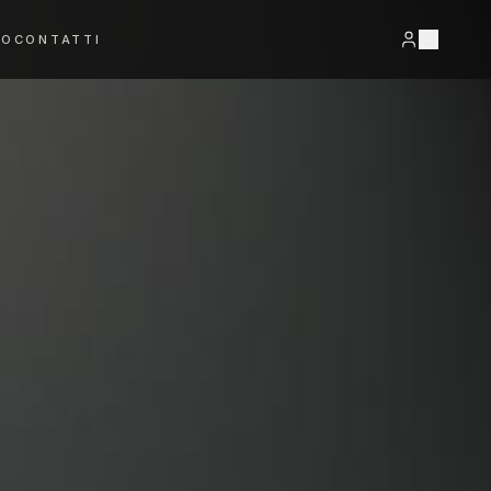
RO
CONTATTI
VEDI TUTTO →
Bracciali
Orecchini
DETTAGLI PREZIOSI
LUCE E MOVIMENTO