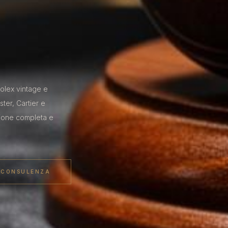
 Rolex vintage e
er, Cartier e
zione completa e
I CONSULENZA