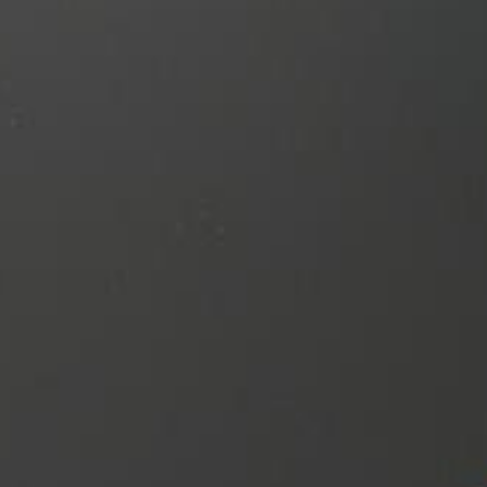
OROLOGI DA
ASTE
O
INVESTIMENTO
Phillip
er, GMT
Patek, AP, Vacheron, Richard Mille