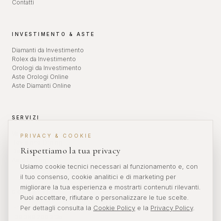
Contatti
INVESTIMENTO & ASTE
Diamanti da Investimento
Rolex da Investimento
Orologi da Investimento
Aste Orologi Online
Aste Diamanti Online
SERVIZI
Valutazione Orologi
PRIVACY & COOKIE
Revisione Orologi
Rispettiamo la tua privacy
Diamanti da Investimento
Aste Orologi
Usiamo cookie tecnici necessari al funzionamento e, con
il tuo consenso, cookie analitici e di marketing per
migliorare la tua esperienza e mostrarti contenuti rilevanti.
CONTATTI
Puoi accettare, rifiutare o personalizzare le tue scelte.
Per dettagli consulta la
Cookie Policy
e la
Privacy Policy
.
info@veronikwatches.com
+39 389 200 3135