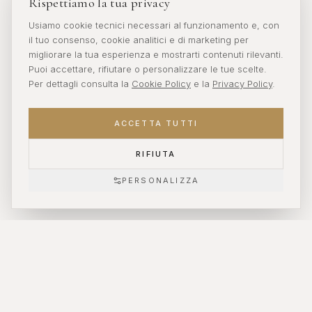
Rispettiamo la tua privacy
Usiamo cookie tecnici necessari al funzionamento e, con
il tuo consenso, cookie analitici e di marketing per
migliorare la tua esperienza e mostrarti contenuti rilevanti.
Puoi accettare, rifiutare o personalizzare le tue scelte.
Per dettagli consulta la
Cookie Policy
e la
Privacy Policy
.
ACCETTA TUTTI
RIFIUTA
SCROLL
PERSONALIZZA
CONSEGNA GRATUITA
Consegne gratuite in tutta Italia per ordini superiori ad €300.