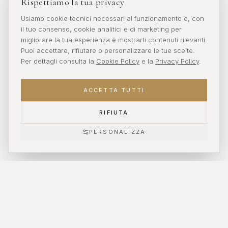
Rispettiamo la tua privacy
Usiamo cookie tecnici necessari al funzionamento e, con
il tuo consenso, cookie analitici e di marketing per
migliorare la tua esperienza e mostrarti contenuti rilevanti.
Puoi accettare, rifiutare o personalizzare le tue scelte.
Per dettagli consulta la
Cookie Policy
e la
Privacy Policy
.
ACCETTA TUTTI
RIFIUTA
SCROLL
PERSONALIZZA
CONSEGNA GRATUITA
Consegne gratuite in tutta Italia per ordini superiori ad €300.